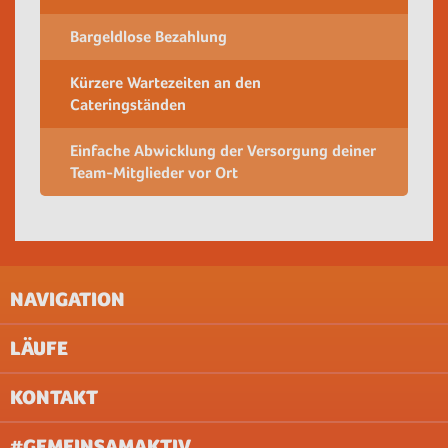
Bargeldlose Bezahlung
Kürzere Wartezeiten an den
Cateringständen
Einfache Abwicklung der Versorgung deiner
Team-Mitglieder vor Ort
NAVIGATION
LÄUFE
IMPRESSUM
AGB
KONTAKT
UNTERNEHMEN
AACHEN
ABOUT & JOBS
BERLIN
#GEMEINSAMAKTIV
FAQ