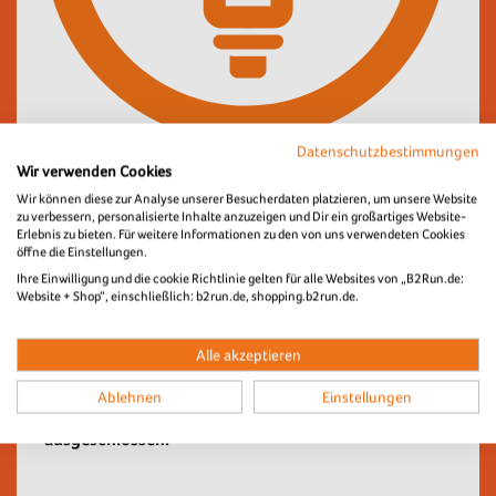
Datenschutzbestimmungen
Wir verwenden Cookies
Die Verzehrbons werden ebenfalls bei der
Wir können diese zur Analyse unserer Besucherdaten platzieren, um unsere Website
Startnummernausgabe vom Teamcapitain abgeholt.
zu verbessern, personalisierte Inhalte anzuzeigen und Dir ein großartiges Website-
Der genaue Ort und das Datum der
Erlebnis zu bieten. Für weitere Informationen zu den von uns verwendeten Cookies
öffne die Einstellungen.
Startnummernausgabe werden rechtzeitig auf der
Ihre Einwilligung und die cookie Richtlinie gelten für alle Websites von „B2Run.de:
Eventseite bekannt gegeben. Alternativ kann der
Website + Shop“, einschließlich: b2run.de, shopping.b2run.de.
Versand der Startnummern sowie Verzehrbons über
unseren Partner UPS im Onlineshop dazu gebucht
Alle akzeptieren
werden.
Ablehnen
Einstellungen
Bitte beachte:
Verzehrbons sind vom Umtausch
ausgeschlossen.