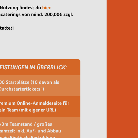
 Nutzung findest du
hier
.
mcaterings von mind. 200,00€ zzgl.
tattet!
EISTUNGEN IM ÜBERBLICK:
00 Startplätze (10 davon als
Durchstartertickets“)
remium Online-Anmeldeseite für
ein Team (mit eigener URL)
x3m Teamstand / großes
eamzelt inkl. Auf- und Abbau
owie Biertisch-Bestuhlung