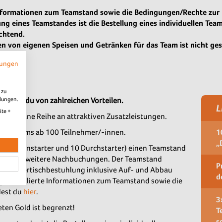
 Informationen zum Teamstand sowie die Bedingungen/Rechte zur
ng eines Teamstandes ist die Bestellung eines individuellen Tea
ichtend.
n von eigenen Speisen und Getränken für das Team ist nicht ges
mungen
 zu
llungen.
tierst du von zahlreichen Vorteilen.
L
ite +
ten eine Reihe an attraktiven Zusatzleistungen.
 für Teams ab 100 Teilnehmer/-innen.
1
„
en (90 Funstarter und 10 Durchstarter) einen Teamstand
spreis für weitere Nachbuchungen. Der Teamstand
P
) mit Biertischbestuhlung inklusive Auf- und Abbau
d
g. Detaillierte Informationen zum Teamstand sowie die
dest du
hier
.
3
en Gold ist begrenzt!
T
s