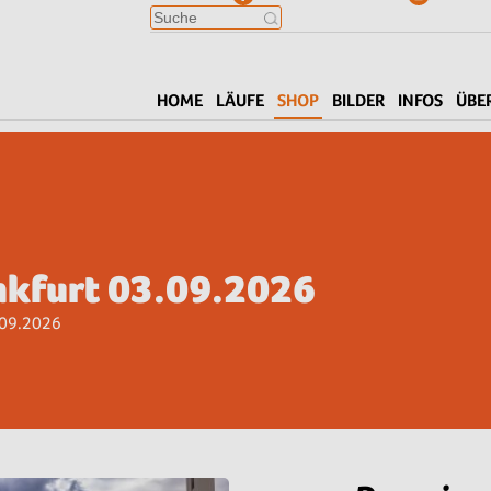
HOME
LÄUFE
SHOP
BILDER
INFOS
ÜBE
nkfurt 03.09.2026
.09.2026