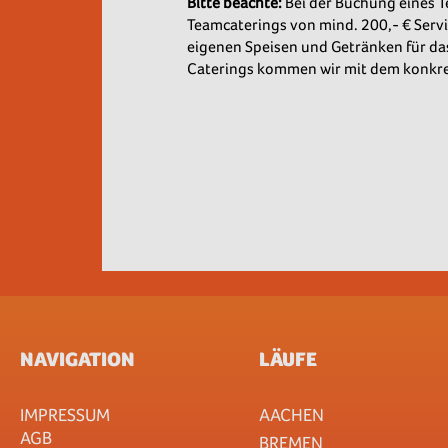
Bitte beachte:
Bei der Buchung eines Te
Teamcaterings von mind. 200,- € Serv
eigenen Speisen und Getränken für das 
Caterings kommen wir mit dem konkre
NAVIGATION
LÄUFE
IMPRESSUM
AACHEN
AGB
BREMEN