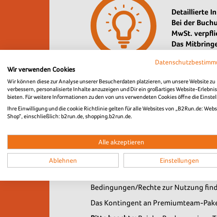
Detaillierte
Bei der Buchu
MwSt. verpfl
Das Mitbringe
Datenschutzbestim
Wir verwenden Cookies
Wir können diese zur Analyse unserer Besucherdaten platzieren, um unsere Website zu
verbessern, personalisierte Inhalte anzuzeigen und Dir ein großartiges Website-Erlebnis
bieten. Für weitere Informationen zu den von uns verwendeten Cookies öffne die Einste
Mit dem Premiumteam-Paket Gold profi
Ihre Einwilligung und die cookie Richtlinie gelten für alle Websites von „B2Run.de: Webs
Die B2Run Premiumteam-Pakete beinhal
Shop“, einschließlich: b2run.de, shopping.b2run.de.
Das Premiumteam-Paket Gold ist ideal
Alle akzeptieren
Du erhältst neben den 100 Startplätz
im B2Run Village sowie einen Vorteil
Ablehnen
Einstellungen
beinhaltet ein Pagodenzelt (5x5 Meter
und mit Recht auf euer Firmenbrandin
Bedingungen/Rechte zur Nutzung fin
Das Kontingent an Premiumteam-Paket