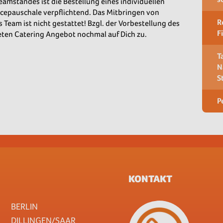
amstandes ist die Bestellung eines individuellen
icepauschale verpflichtend. Das Mitbringen von
R
Team ist nicht gestattet! Bzgl. der Vorbestellung des
F
ten Catering Angebot nochmal auf Dich zu.
T
N
S
P
KONTAKT
BERLIN
DILLINGEN/SAAR