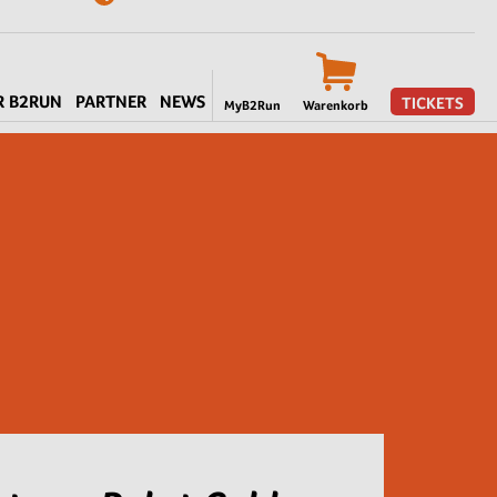
R B2RUN
PARTNER
NEWS
TICKETS
MyB2Run
Warenkorb