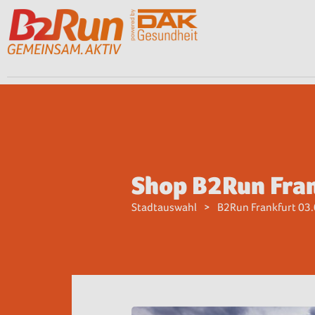
Shop B2Run Fra
Stadtauswahl
B2Run Frankfurt 03