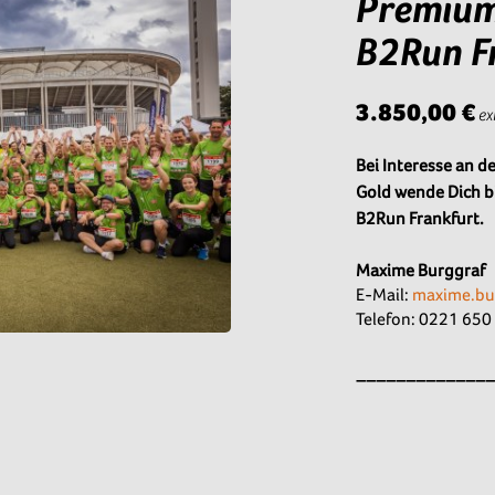
Premium
B2Run F
3.850,00 €
ex
Bei Interesse an 
Gold wende Dich bi
B2Run Frankfurt.
Maxime Burggraf
E-Mail:
maxime.bu
Telefon: 0221 650
_____________