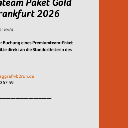
team Paket Gold
rankfurt 2026
kl. MwSt.
der Buchung eines Premiumteam-Paket
tte direkt an die Standortleiterin des
rggraf@b2run.de
 367 59
_____________________