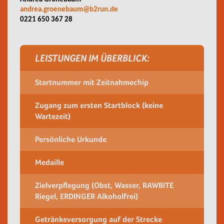
andrea.groenebaum@b2run.de
0221 650 367 28
LEISTUNGEN IM ÜBERBLICK:
Startnummer mit Zeitnahmechip
Zugang zum ersten Startblock (keine
Wartezeit)
Persönliche Urkunde
Medaille
Zielverpflegung (Obst, Wasser, RAWBITE
Riegel, ERDINGER Alkoholfrei)
Getränkeversorgung auf der Strecke