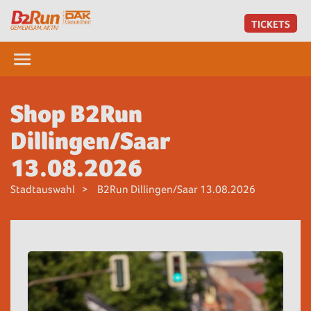
TICKETS
Shop B2Run
Dillingen/Saar
13.08.2026
Stadtauswahl
B2Run Dillingen/Saar 13.08.2026