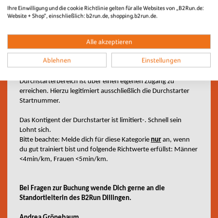
B2Run Wertungskategorien mitlaufen
.
Ihre Einwilligung und die cookie Richtlinie gelten für alle Websites von „B2Run.de:
Website + Shop“, einschließlich: b2run.de, shopping.b2run.de.
Für alle
ambitionierten und schnellen Läufer/-innen
gibt es
die Durchstarter Tickets. Diese ermöglichen den Start aus den
Alle akzeptieren
vordersten Reihen des ersten Startblocks. Durchstarter
laufen daher um die Platzierungen mit (die Top 10 werden
Ablehnen
Einstellungen
gemäß IAAF-Richtlinien nach Brutto-Zeit ermittelt). Zudem
werden Wartezeiten am Start vermieden. Der separate
Durchstarterbereich ist über einen eigenen Zugang zu
erreichen. Hierzu legitimiert ausschließlich die Durchstarter
Startnummer.
Das Kontigent der Durchstarter ist limitiert-. Schnell sein
Lohnt sich.
Bitte beachte: Melde dich für diese Kategorie
nur
an, wenn
du gut trainiert bist und folgende Richtwerte erfüllst: Männer
<4min/km, Frauen <5min/km.
Bei Fragen zur Buchung wende Dich gerne an die
Standortleiterin des B2Run Dillingen.
Andrea Grönebaum