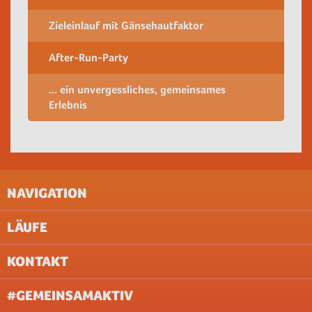
Zieleinlauf mit Gänsehautfaktor
After-Run-Party
... ein unvergessliches, gemeinsames
Erlebnis
NAVIGATION
LÄUFE
IMPRESSUM
AGB
KONTAKT
UNTERNEHMEN
AACHEN
ABOUT & JOBS
BERLIN
#GEMEINSAMAKTIV
FAQ
BREMEN
DATENSCHUTZ (WEBSITE)