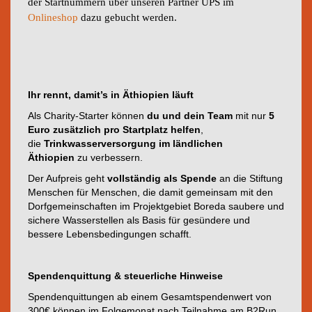
der Startnummern über unseren Partner UPS im
Onlineshop
dazu gebucht werden.
Ihr rennt, damit’s in Äthiopien läuft
Als Charity-Starter können
du und dein Team
mit nur
5
Euro zusätzlich pro Startplatz helfen
,
die
Trinkwasserversorgung im ländlichen
Äthiopien
zu verbessern.
Der Aufpreis geht
vollständig als Spende
an die Stiftung
Menschen für Menschen, die damit gemeinsam mit den
Dorfgemeinschaften im Projektgebiet Boreda saubere und
sichere Wasserstellen als Basis für gesündere und
bessere Lebensbedingungen schafft.
Spendenquittung & steuerliche Hinweise
Spendenquittungen ab einem Gesamtspendenwert von
300€ können im Folgemonat nach Teilnahme am B2Run