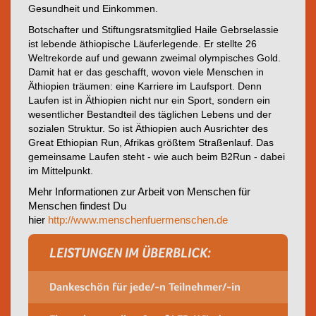
Gesundheit und Einkommen.
Botschafter und Stiftungsratsmitglied Haile Gebrselassie
ist lebende äthiopische Läuferlegende. Er stellte 26
Weltrekorde auf und gewann zweimal olympisches Gold.
Damit hat er das geschafft, wovon viele Menschen in
Äthiopien träumen: eine Karriere im Laufsport. Denn
Laufen ist in Äthiopien nicht nur ein Sport, sondern ein
wesentlicher Bestandteil des täglichen Lebens und der
sozialen Struktur. So ist Äthiopien auch Ausrichter des
Great Ethiopian Run, Afrikas größtem Straßenlauf. Das
gemeinsame Laufen steht - wie auch beim B2Run - dabei
im Mittelpunkt.
Mehr Informationen zur Arbeit von Menschen für
Menschen findest Du
hier
http://www.menschenfuermenschen.de
LEISTUNGEN IM ÜBERBLICK:
Dankeschön für jede/-n Teilnehmer/-in