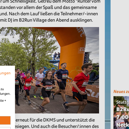
är um Schnelligkeit. Getreu dem Motto "Runter vom
" standen vor allem der Spaß und das gemeinsame
und. Nach dem Lauf ließen die Teilnehmer/-innen
mit DJ im B2Run Village den Abend ausklingen.
mungen
 zu
Neues z
llungen.
ite +
Stuttg
B2Ru
7.00
n zudem erneut für die DKMS und unterstützt die
Neck
ebs zu besiegen. Und auch die Besucher/:innen des