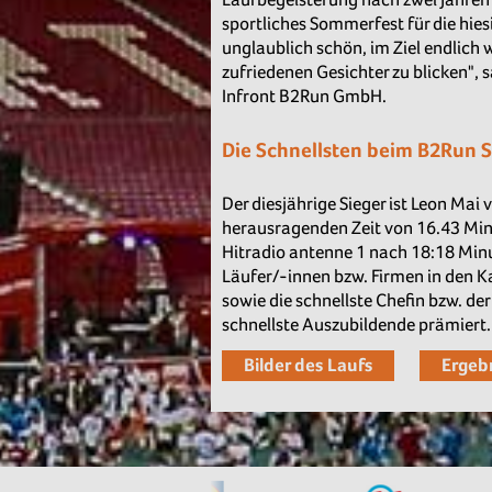
sportliches Sommerfest für die hies
unglaublich schön, im Ziel endlich 
zufriedenen Gesichter zu blicken", 
Infront B2Run GmbH.
Die Schnellsten beim B2Run S
Der diesjährige Sieger ist Leon Mai
herausragenden Zeit von 16.43 Minu
Hitradio antenne 1 nach 18:18 Minu
Läufer/-innen bzw. Firmen in den K
sowie die schnellste Chefin bzw. der
schnellste Auszubildende prämiert.
Bilder des Laufs
Ergeb