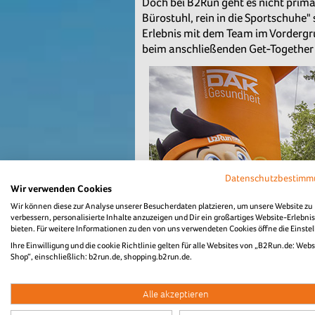
Doch bei B2Run geht es nicht prim
Bürostuhl, rein in die Sportschuhe
Erlebnis mit dem Team im Vordergr
beim anschließenden Get-Together 
Datenschutzbestim
Wir verwenden Cookies
Wir können diese zur Analyse unserer Besucherdaten platzieren, um unsere Website zu
verbessern, personalisierte Inhalte anzuzeigen und Dir ein großartiges Website-Erlebnis
bieten. Für weitere Informationen zu den von uns verwendeten Cookies öffne die Einste
Ihre Einwilligung und die cookie Richtlinie gelten für alle Websites von „B2Run.de: Webs
Shop“, einschließlich: b2run.de, shopping.b2run.de.
In diesem Jahr engagiert sich B2Ru
Alle akzeptieren
Organisation bei ihrem Ziel, Blutkr