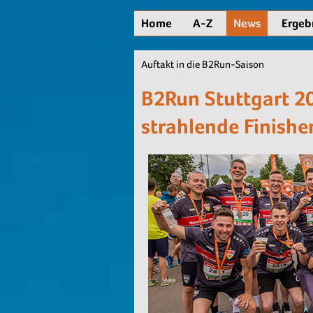
Home
A-Z
News
Ergeb
Auftakt in die B2Run-Saison
B2Run Stuttgart 20
strahlende Finishe