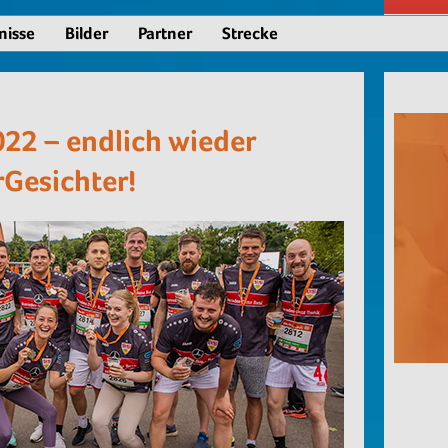
nisse
Bilder
Partner
Strecke
22 – endlich wieder
rGesichter!