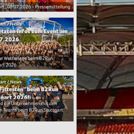
egung
art, 08.07.2026 - Pressemitteilung
art / News
letzten Infos zum Event am
7.2026
zur Wetterlage beim B2Run
art 2026
art / News
 Fittesten" beim B2Run
tgart 2026!
nd die Unternehmen mit den
n Teams beim B2Run Stuttgart