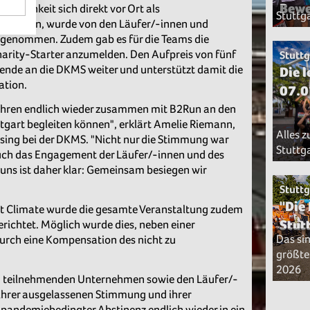
Bew
öglichkeit sich direkt vor Ort als
Stuttg
zu lassen, wurde von den Läufer/-innen und
genommen. Zudem gab es für die Teams die
harity-Starter anzumelden. Den Aufpreis von fünf
Stuttg
pende an die DKMS weiter und unterstützt damit die
Die 
ation.
07.0
 Jahren endlich wieder zusammen mit B2Run an den
ttgart begleiten können", erklärt Amelie Riemann,
Alles 
ising bei der DKMS. "Nicht nur die Stimmung war
Stuttg
auch das Engagement der Läufer/-innen und des
 uns ist daher klar: Gemeinsam besiegen wir
Stuttg
"Die
rst Climate wurde die gesamte Veranstaltung zudem
Stut
richtet. Möglich wurde dies, neben einer
Das si
urch eine Kompensation des nicht zu
größte
2026
len teilnehmenden Unternehmen sowie den Läufer/-
 ihrer ausgelassenen Stimmung und ihrer
pandemiebedingter Abstinenz endlich wieder in ein