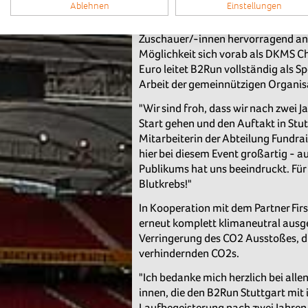
Ablehnen
Einstellungen
Events machten tatkräftig mit. Die M
Stammzellspender/-in registrieren 
Zuschauer/-innen hervorragend an
Möglichkeit sich vorab als DKMS C
Euro leitet B2Run vollständig als S
Arbeit der gemeinnützigen Organis
"Wir sind froh, dass wir nach zwei
Start gehen und den Auftakt in Stu
Mitarbeiterin der Abteilung Fundra
hier bei diesem Event großartig - 
Publikums hat uns beeindruckt. Für
Blutkrebs!"
In Kooperation mit dem Partner Fi
erneut komplett klimaneutral ausge
Verringerung des CO2 Ausstoßes, d
verhindernden CO2s.
"Ich bedanke mich herzlich bei al
innen, die den B2Run Stuttgart mit
Laufbegeisterung nach zwei Jahren 