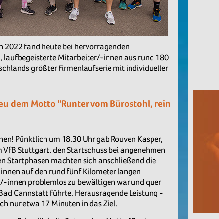
on 2022 fand heute bei hervorragenden
 laufbegeisterte Mitarbeiter/-innen aus rund 180
schlands größter Firmenlaufserie mit individueller
reu dem Motto "Runter vom Bürostohl, rein
nnen! Pünktlich um 18.30 Uhr gab Rouven Kasper,
m VfB Stuttgart, den Startschuss bei angenehmen
zten Startphasen machten sich anschließend die
innen auf den rund fünf Kilometer langen
r/-innen problemlos zu bewältigen war und quer
‐Bad Cannstatt führte. Herausragende Leistung -
ch nur etwa 17 Minuten in das Ziel.