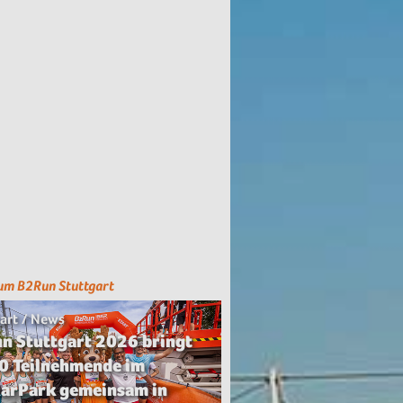
um B2Run Stuttgart
art / News
n Stuttgart 2026 bringt
0 Teilnehmende im
arPark gemeinsam in