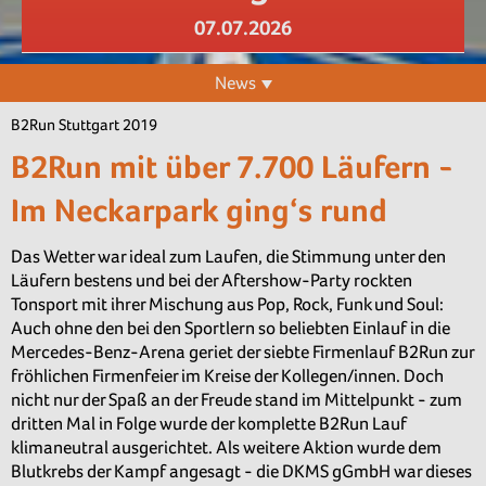
07.07.2026
News
B2Run Stuttgart 2019
B2Run mit über 7.700 Läufern -
Im Neckarpark ging‘s rund
Das Wetter war ideal zum Laufen, die Stimmung unter den
Läufern bestens und bei der Aftershow-Party rockten
Tonsport mit ihrer Mischung aus Pop, Rock, Funk und Soul:
Auch ohne den bei den Sportlern so beliebten Einlauf in die
Mercedes-Benz-Arena geriet der siebte Firmenlauf B2Run zur
fröhlichen Firmenfeier im Kreise der Kollegen/innen. Doch
nicht nur der Spaß an der Freude stand im Mittelpunkt - zum
dritten Mal in Folge wurde der komplette B2Run Lauf
klimaneutral ausgerichtet. Als weitere Aktion wurde dem
Blutkrebs der Kampf angesagt - die DKMS gGmbH war dieses