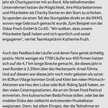
Jahr als Charitypartner mit an Bord. Alle teilnehmenden
Unternehmen hatten die Möglichkeit, ihre Mitarbeiterinnen
und Mitarbeiter als Charity Starter an den Start zu schicken.
So spenden sie einen Teil des Startgeldes direkt an die DKMS,
wovon rege Gebrauch gemacht wurde. Zum Beispiel von der
Oskar Frech GmbH & Co.KG. "Wir wollten, dass unsere
Mitarbeiter Spaß haben und sich sportlich und sozial
engagieren", verriet Teamkapitänin Katherine Fruth.
Auch das Feedback der Läufer und deren Fans geriet einhellig
positiv. Nicht weniger als 7700 Läufer aus 450 Firmen hatten
sich auf die 4,7 km lange Strecke gemacht, die dieses Jahr in
zwei Runden à 2,35km über das Neckarpark-Areal führte.
Und auf diesem war dieses Jahr noch mehr geboten als sonst:
Im B2Run Village konnten Groß und Klein bei vielen Mitmach-
Aktionen wie Hau den Lukas oder Bull-Riding Spaß haben, an
den vielen Cateringstationen, die an ein Street Food Festival
erinnerten, ihre kulinarischen Bedürfnisse stillen, oder bei der
mobilen Disko den vielleicht eintretenden Muskelkater
wegtanzen. Denn, bei allem Ehrgeiz, den die Teilnehmer an