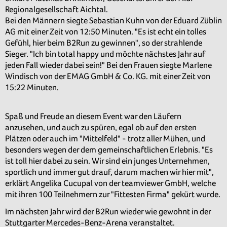
Regionalgesellschaft Aichtal.
Bei den Männern siegte Sebastian Kuhn von der Eduard Züblin
AG mit einer Zeit von 12:50 Minuten. "Es ist echt ein tolles
Gefühl, hier beim B2Run zu gewinnen", so der strahlende
Sieger. "Ich bin total happy und möchte nächstes Jahr auf
jeden Fall wieder dabei sein!" Bei den Frauen siegte Marlene
Windisch von der EMAG GmbH & Co. KG. mit einer Zeit von
15:22 Minuten.
Spaß und Freude an diesem Event war den Läufern
anzusehen, und auch zu spüren, egal ob auf den ersten
Plätzen oder auch im "Mittelfeld" - trotz aller Mühen, und
besonders wegen der dem gemeinschaftlichen Erlebnis. "Es
ist toll hier dabei zu sein. Wir sind ein junges Unternehmen,
sportlich und immer gut drauf, darum machen wir hier mit",
erklärt Angelika Cucupal von der teamviewer GmbH, welche
mit ihren 100 Teilnehmern zur "Fittesten Firma" gekürt wurde.
Im nächsten Jahr wird der B2Run wieder wie gewohnt in der
Stuttgarter Mercedes-Benz-Arena veranstaltet.