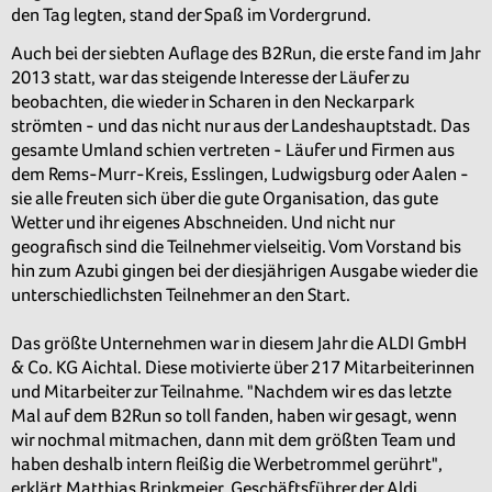
den Tag legten, stand der Spaß im Vordergrund.
Auch bei der siebten Auflage des B2Run, die erste fand im Jahr
2013 statt, war das steigende Interesse der Läufer zu
beobachten, die wieder in Scharen in den Neckarpark
strömten - und das nicht nur aus der Landeshauptstadt. Das
gesamte Umland schien vertreten - Läufer und Firmen aus
dem Rems-Murr-Kreis, Esslingen, Ludwigsburg oder Aalen -
sie alle freuten sich über die gute Organisation, das gute
Wetter und ihr eigenes Abschneiden. Und nicht nur
geografisch sind die Teilnehmer vielseitig. Vom Vorstand bis
hin zum Azubi gingen bei der diesjährigen Ausgabe wieder die
unterschiedlichsten Teilnehmer an den Start.
Das größte Unternehmen war in diesem Jahr die ALDI GmbH
& Co. KG Aichtal. Diese motivierte über 217 Mitarbeiterinnen
und Mitarbeiter zur Teilnahme. "Nachdem wir es das letzte
Mal auf dem B2Run so toll fanden, haben wir gesagt, wenn
wir nochmal mitmachen, dann mit dem größten Team und
haben deshalb intern fleißig die Werbetrommel gerührt",
erklärt Matthias Brinkmeier, Geschäftsführer der Aldi