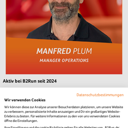
Aktiv bei B2Run seit 2024
Manfred plant bei B2Run die reibungslose Umsetzung der
Datenschutzbestimmungen
Firmenlaufevents in Aachen, Berlin, Dillingen/Saar und
Wir verwenden Cookies
Stuttgart. Falls du Fragen zur Eventorganisation an diesen
Wir können diese zur Analyse unserer Besucherdaten platzieren, um unsere Website
zu verbessern, personalisierte Inhalte anzuzeigen und Dir ein großartiges Website-
B2Run-Standorten hast, wende dich gerne an ihn.
Erlebnis zu bieten. Für weitere Informationen zu den von uns verwendeten Cookies
öffne die Einstellungen.
Ihre Einwilligung und die cookie Richtlinie gelten für alle Websites von „B2Run.de: