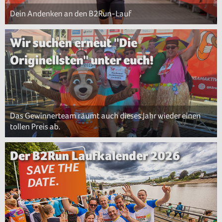
Dein Andenken an den B2Run-Lauf
Wir suchen erneut "Die
Originellsten" unter euch!
Das Gewinnerteam räumt auch dieses Jahr wieder einen
tollen Preis ab.
Der B2Run Laufkalender 2026