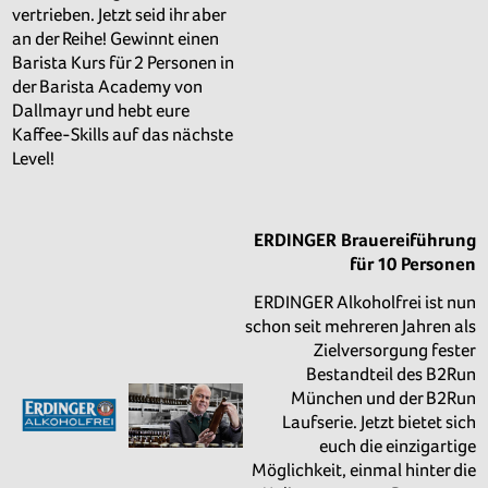
vertrieben. Jetzt seid ihr aber
an der Reihe! Gewinnt einen
Barista Kurs für 2 Personen in
der Barista Academy von
Dallmayr und hebt eure
Kaffee-Skills auf das nächste
Level!
ERDINGER Brauereiführung
für 10 Personen
ERDINGER Alkoholfrei ist nun
schon seit mehreren Jahren als
Zielversorgung fester
Bestandteil des B2Run
München und der B2Run
Laufserie. Jetzt bietet sich
euch die einzigartige
Möglichkeit, einmal hinter die