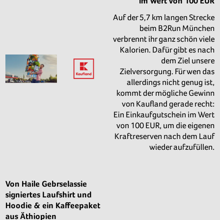
im Wert von 100 EUR
Auf der 5,7 km langen Strecke
beim B2Run München
verbrennt ihr ganz schön viele
Kalorien. Dafür gibt es nach
dem Ziel unsere
Zielversorgung. Für wen das
allerdings nicht genug ist,
kommt der mögliche Gewinn
von Kaufland gerade recht:
Ein Einkaufgutschein im Wert
von 100 EUR, um die eigenen
Kraftreserven nach dem Lauf
wieder aufzufüllen.
Von Haile Gebrselassie
signiertes Laufshirt und
Hoodie & ein Kaffeepaket
aus Äthiopien