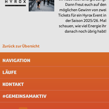
Dann freut euch auf den
möglichen Gewinn von zwei
Tickets für ein Hyrox Event in
der Saison 2025/26. Mal
schauen, wie viel Energie ihr
danach noch übrig habt!
Zurück zur Übersicht
NAVIGATION
LÄUFE
IMPRESSUM
AGB
KONTAKT
UNTERNEHMEN
AACHEN
ABOUT & JOBS
BERLIN
#GEMEINSAMAKTIV
FAQ
BREMEN
DATENSCHUTZ (WEBSITE)
DILLINGEN/SAAR
DATENSCHUTZ (VERANSTALTUNG)
DORTMUND