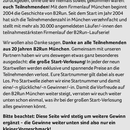
zurückgeben, ohne die wir niemals soweit gekommen wären:
euch Teilnehmenden
! Mit dem Firmenlauf München beginnt
2004 die Geschichte von B2Run. Seit dem Start im Jahr 2004
hat sich die Teilnehmendenzahl in München verzehnfacht und
stellt mit mehr als 30.000 angemeldeten Läufer/-innen den
teilnahmestärksten Firmenlauf der B2Run-Laufserie!
Wir wollen also Danke sagen.
Danke an alle Teilnehmenden
aus 20 Jahren B2Run München
. Gemeinsam mit unseren
Partnern haben wir uns deswegen etwas ganz besonderes
ausgedacht:
die große Start-Verlosung
! In jeder der neun
Startwellen werden exklusive und spannende Preise an die
Teilnehmenden verlost. Eure Startnummer gilt dabei als euer
Los. Pro Startwelle ziehen wir eine Startnummer und damit
eine/-n glückliche/-n Gewinner/-in. Damit die Vorfreude auf
den B2Run München weiter steigt, verraten wir euch weiter
unten schon einmal, was ihr bei der großen Start-Verlosung
alles gewinnen könnt.
Bitte
beachtet: Diese Seite wird stetig um weitere Gewinn
ergänzt - die Gewinne weiter unten sind also nur ein
kleiner Vorgeschmack!