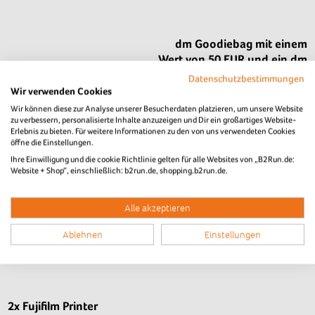
dm Goodiebag mit einem
Wert von 50 EUR und ein dm
50 EUR Einkaufsgutschein
Datenschutzbestimmungen
Wir verwenden Cookies
Bei der 5,7 km langen Strecke
Wir können diese zur Analyse unserer Besucherdaten platzieren, um unsere Website
des B2Run München kommt
zu verbessern, personalisierte Inhalte anzuzeigen und Dir ein großartiges Website-
man schon ganz schön ins
Erlebnis zu bieten. Für weitere Informationen zu den von uns verwendeten Cookies
öffne die Einstellungen.
Schwitzen. Damit ihr euch
Ihre Einwilligung und die cookie Richtlinie gelten für alle Websites von „B2Run.de:
nach dem Lauf aber wieder
Website + Shop“, einschließlich: b2run.de, shopping.b2run.de.
frisch fühlt, verlosen wir
zusammen mit dm einen
Drogerie-Goodiebag im Wert
Alle akzeptieren
von 50 EUR und einen
Ablehnen
Einstellungen
Gutschein im Wert von 50
EUR!
2x Fujifilm Printer