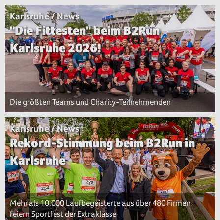
Karlsruhe / News
"Die Fittesten" beim B2Run
Karlsruhe 2026!
Die größten Teams und Charity-Teilnehmenden
Karlsruhe / News
Rekord-Stimmung beim B2Run in
Karlsruhe
Mehr als 10.000 Laufbegeisterte aus über 480 Firmen
feiern Sportfest der Extraklasse