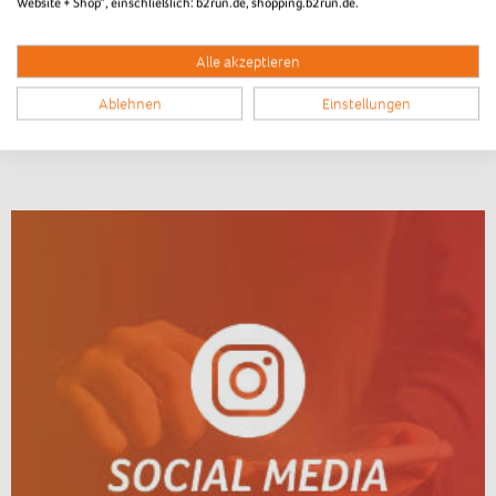
Website + Shop“, einschließlich: b2run.de, shopping.b2run.de.
Alle akzeptieren
Ablehnen
Einstellungen