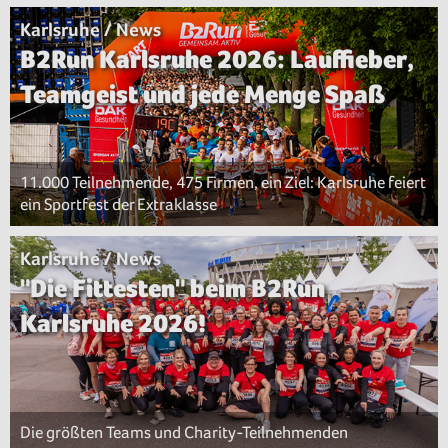
Karlsruhe / News
B2Run Karlsruhe 2026: Lauffieber,
Teamgeist und jede Menge Spaß
11.000 Teilnehmende, 475 Firmen, ein Ziel: Karlsruhe feiert
ein Sportfest der Extraklasse
Karlsruhe / News
"Die Fittesten" beim B2Run
Karlsruhe 2026!
Die größten Teams und Charity-Teilnehmenden