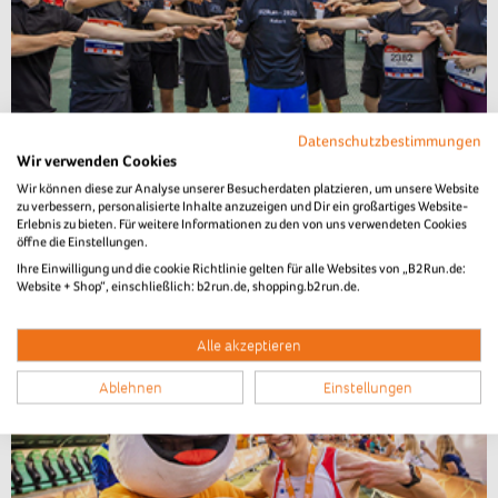
Datenschutzbestimmungen
B2Run Hannover 2022
Wir verwenden Cookies
Wir können diese zur Analyse unserer Besucherdaten platzieren, um unsere Website
Teamfotos
zu verbessern, personalisierte Inhalte anzuzeigen und Dir ein großartiges Website-
Erlebnis zu bieten. Für weitere Informationen zu den von uns verwendeten Cookies
öffne die Einstellungen.
Ihre Einwilligung und die cookie Richtlinie gelten für alle Websites von „B2Run.de:
Website + Shop“, einschließlich: b2run.de, shopping.b2run.de.
Alle akzeptieren
Ablehnen
Einstellungen