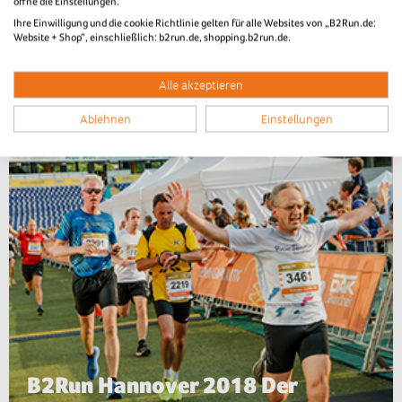
öffne die Einstellungen.
Ihre Einwilligung und die cookie Richtlinie gelten für alle Websites von „B2Run.de:
Website + Shop“, einschließlich: b2run.de, shopping.b2run.de.
B2Run Hannover 2018
Die Teams
Alle akzeptieren
Ablehnen
Einstellungen
B2Run Hannover 2018 Der