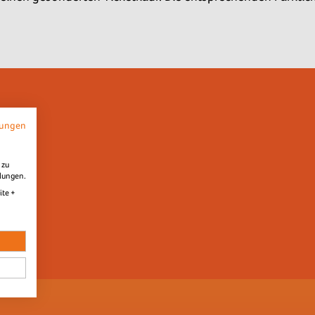
mungen
 zu
llungen.
ite +