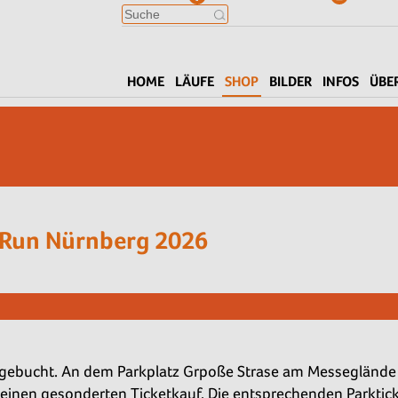
HOME
LÄUFE
SHOP
BILDER
INFOS
ÜBE
2Run Nürnberg 2026
sugebucht. An dem Parkplatz Grpoße Strase am Messeglände 
keinen gesonderten Ticketkauf. Die entsprechenden Parktick