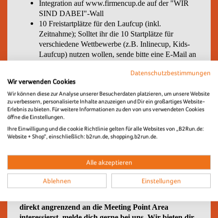
Integration auf www.firmencup.de auf der "WIR
SIND DABEI"-Wall
10 Freistartplätze für den Laufcup (inkl.
Zeitnahme); Solltet ihr die 10 Startplätze für
verschiedene Wettbewerbe (z.B. Inlinecup, Kids-
Laufcup) nutzen wollen, sende bitte eine E-Mail an
info@firmencup.de.
Datenschutzbestimmungen
eine reservierte Biertischgarnitur in der Meeting-
Wir verwenden Cookies
Point-Area*
Wir können diese zur Analyse unserer Besucherdaten platzieren, um unsere Website
Präsentation des Logos in der WSD-Partner-
zu verbessern, personalisierte Inhalte anzuzeigen und Dir ein großartiges Website-
Übersicht auf den LED-Wänden (am Start und auf
Erlebnis zu bieten. Für weitere Informationen zu den von uns verwendeten Cookies
dem Eventgelände)
öffne die Einstellungen.
ein Parkschein für den Teamcaptains-Parkplatz
Ihre Einwilligung und die cookie Richtlinie gelten für alle Websites von „B2Run.de:
Website + Shop“, einschließlich: b2run.de, shopping.b2run.de.
Zusätzliche Startplätze sowie Getränkekisten, Speisen und
Wertmarken kannst du ebenfalls über den online-Shop
bestellen.
Alle akzeptieren
Falls du dich für ein Upgrade auf einen exklusiven
Ablehnen
Einstellungen
Teamtreffpunkt mit Pagodenzelt und
Biertischbestuhlung in unserer Teamstand Area
direkt angrenzend an die Meeting Point Area
interessierst, melde dich gerne bei uns. Wir bieten dir