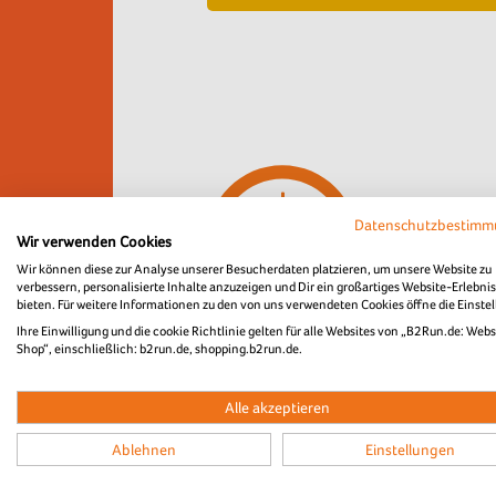
Die bestellt
Datenschutzbestim
genaue Positi
Wir verwenden Cookies
Abholun
Wir können diese zur Analyse unserer Besucherdaten platzieren, um unsere Website zu
verbessern, personalisierte Inhalte anzuzeigen und Dir ein großartiges Website-Erlebnis
Pfandrü
bieten. Für weitere Informationen zu den von uns verwendeten Cookies öffne die Einste
Ihre Einwilligung und die cookie Richtlinie gelten für alle Websites von „B2Run.de: Webs
Shop“, einschließlich: b2run.de, shopping.b2run.de.
Alle akzeptieren
Details zur Bestellung:
Ablehnen
Einstellungen
Bestellschluss: Dienstag, 23. Juni 