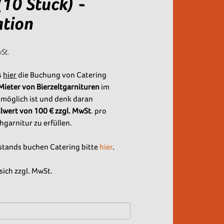
(10 Stück) -
ation
wSt.
s
hier
die Buchung von Catering
 Mieter von Bierzeltgarnituren
im
 möglich ist und denk daran
lwert von 100 € zzgl. MwSt
. pro
hgarnitur zu erfüllen.
stands buchen Catering bitte
hier
.
sich zzgl. MwSt.