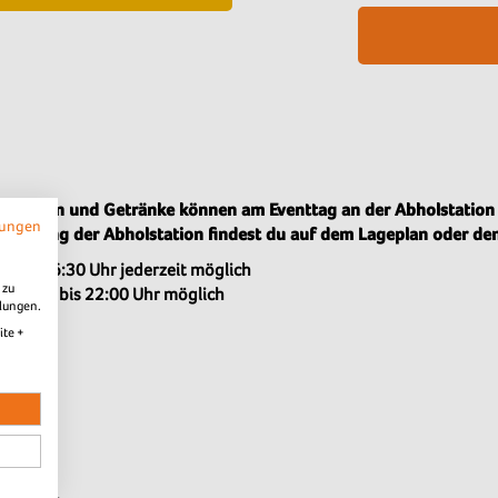
en Speisen und Getränke können am Eventtag an der Abholstati
mungen
onierung der Abholstation findest du auf dem Lageplan oder den
g ab 16:30 Uhr jederzeit möglich
 zu
ckgabe bis 22:00 Uhr möglich
llungen.
ite +
2026