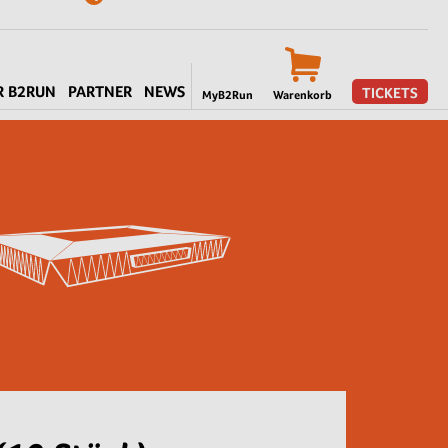
R B2RUN
PARTNER
NEWS
TICKETS
MyB2Run
Warenkorb