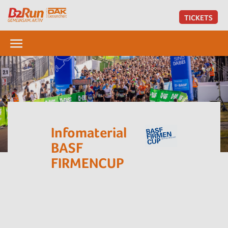
TICKETS
Infomaterial
BASF
FIRMENCUP