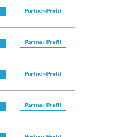
Partner-Profil
Partner-Profil
Partner-Profil
Partner-Profil