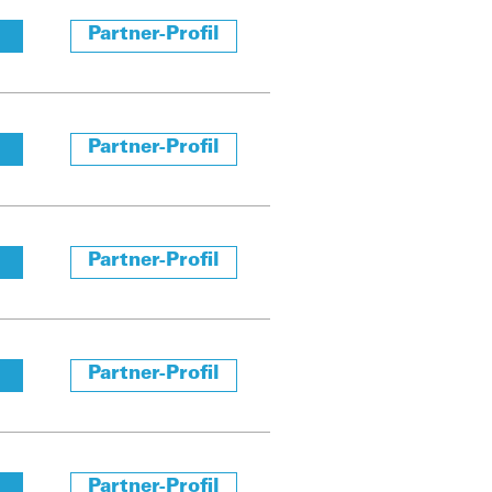
Partner-Profil
Partner-Profil
Partner-Profil
Partner-Profil
Partner-Profil