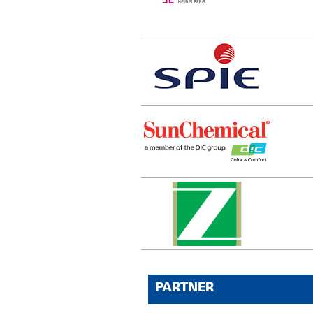
PARTNER