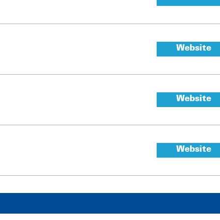
Website
Website
Website