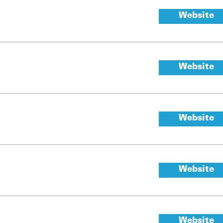
Website
Website
Website
Website
Website