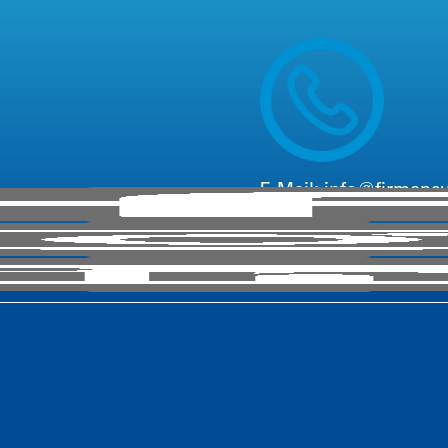
Verleih von Inliner-E
E-Mail:
info@firmenc
Telefon: +
49
221 6503