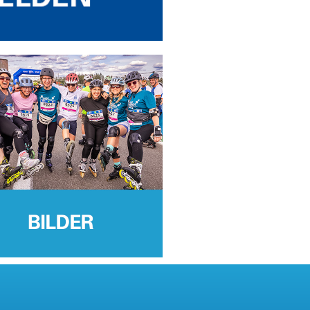
nummern NICHT versendet,
 Läufer, Walker und Nordic
taltungstag am Infopoint
n zur ersten Startzeit aus
ner vom Teamcaptain
n Block. Bitte stell dich als
abgeholt werden. Sie sind
 den Läufer/-innen auf. Als
 noch mit dem Vornamen der
tte hinter den Walkern auf.
bedruckt. Last Minute-
ic-Walker auf der Strecke
ich benannt sind, erscheinen
igen Teilnehmenden in der
 es nicht nur um die
 allem um einen gelungenen
t an Speisen und Getränken
eamstand Area mit
rer Partner
Area und Meeting Point Area
recke