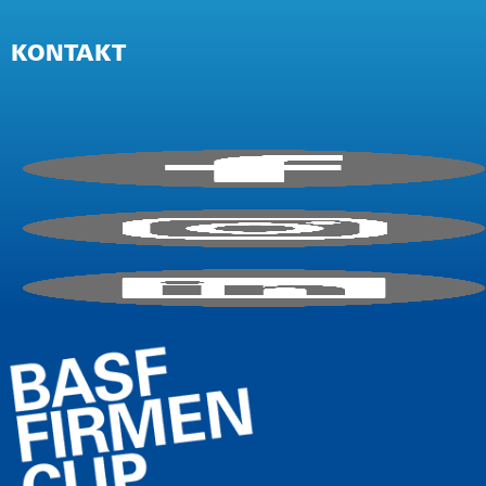
NEWSLETTER
PRESSE
KONTAKT
IMPRESSUM
AGB / TEILNAHMEBEDINGUNGEN
DATENSCHUTZ (EVENT)
DATENSCHUTZ (WEBSITE)
E-Mail:
info@firmencup.de
Telefon: +
49
221 6503670