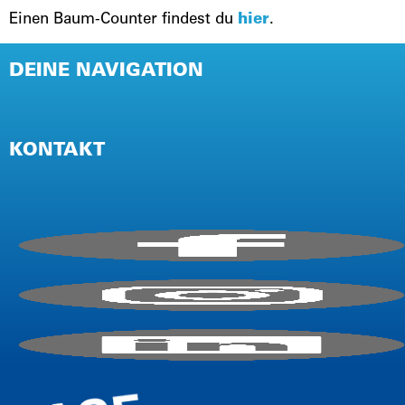
Einen Baum-Counter findest du
hier
.
DEINE NAVIGATION
NEWSLETTER
PRESSE
KONTAKT
IMPRESSUM
AGB / TEILNAHMEBEDINGUNGEN
DATENSCHUTZ (EVENT)
DATENSCHUTZ (WEBSITE)
E-Mail:
info@firmencup.de
Telefon: +
49
221 6503670