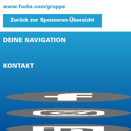
www.fuchs.com/gruppe
Zurück zur Sponsoren-Übersicht
DEINE NAVIGATION
NEWSLETTER
PRESSE
KONTAKT
IMPRESSUM
AGB / TEILNAHMEBEDINGUNGEN
DATENSCHUTZ (EVENT)
DATENSCHUTZ (WEBSITE)
E-Mail:
info@firmencup.de
Telefon: +
49
221 6503670