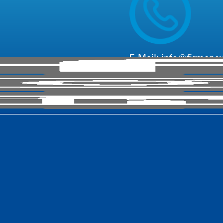
E-Mail:
info@firmenc
Telefon: +
49
221 6503