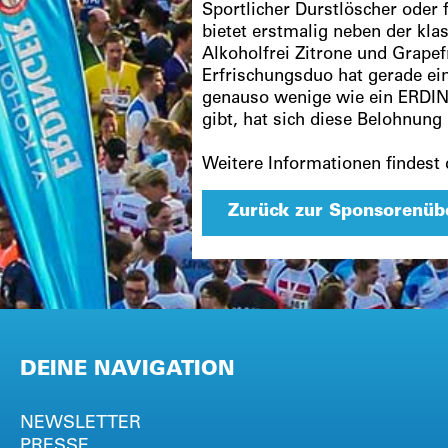
Sportlicher Durstlöscher oder
bietet erstmalig neben der kl
Alkoholfrei Zitrone und Grapef
Erfrischungsduo hat gerade ei
genauso wenige wie ein ERDINGE
gibt, hat sich diese Belohnun
Weitere Informationen findest
Zurück zur Sponsorenüb
DEINE NAVIGATION
NEWSLETTER
PRESSE