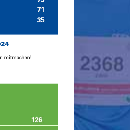
024
en mitmachen!