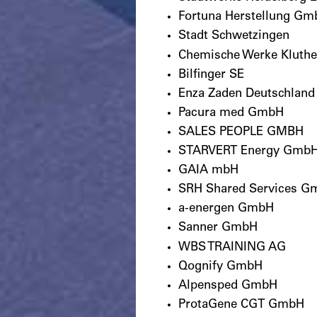
Fortuna Herstellung G
Stadt Schwetzingen
Chemische Werke Kluth
Bilfinger SE
Enza Zaden Deutschlan
Pacura med GmbH
SALES PEOPLE GMBH
STARVERT Energy Gmb
GAIA mbH
SRH Shared Services G
a-energen GmbH
Sanner GmbH
WBS TRAINING AG
Qognify GmbH
Alpensped GmbH
ProtaGene CGT GmbH