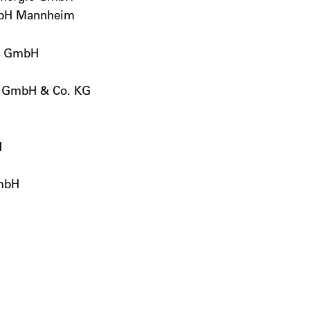
mbH Mannheim
e GmbH
d GmbH & Co. KG
H
mbH