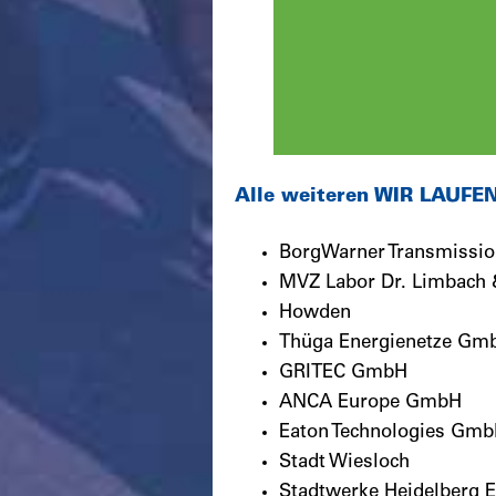
Alle weiteren WIR LAUFE
BorgWarner Transmissi
MVZ Labor Dr. Limbach 
Howden
Thüga Energienetze Gm
GRITEC GmbH
ANCA Europe GmbH
Eaton Technologies Gm
Stadt Wiesloch
Stadtwerke Heidelberg 