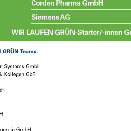
N GRÜN-Teams:
on Systems GmbH
& Kollegen GbR
bH
bH
Energie GmbH