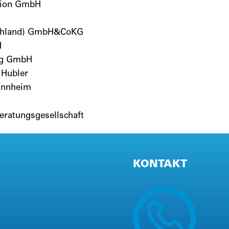
tion GmbH
schland) GmbH&CoKG
H
ng GmbH
 Hubler
annheim
eratungsgesellschaft
KONTAKT