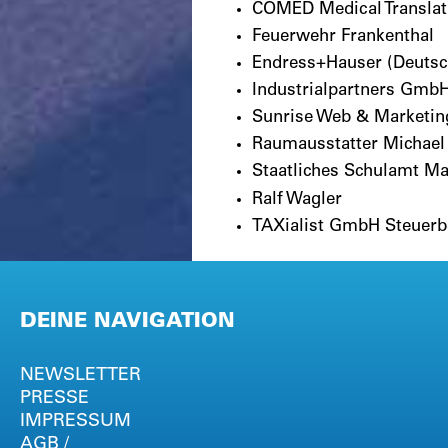
COMED Medical Transla
Feuerwehr Frankenthal
Endress+Hauser (Deut
Industrialpartners Gmb
Sunrise Web & Marketi
Raumausstatter Michael
Staatliches Schulamt M
Ralf Wagler
TAXialist GmbH Steuerb
DEINE NAVIGATION
NEWSLETTER
PRESSE
IMPRESSUM
AGB /