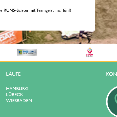
he RUN5-Saison mit Teamgeist mal fünf!
LÄUFE
KON
HAMBURG
LÜBECK
WIESBADEN