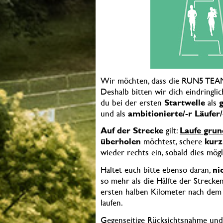
Wir möchten, dass die RUN5 TEAMS
Deshalb bitten wir dich eindringlic
du bei der ersten
Startwelle
als
g
und als
ambitionierte/-r Läufer
Auf der Strecke
gilt:
Laufe grun
überholen
möchtest, schere
kurz
wieder rechts ein, sobald dies mögli
Haltet euch bitte ebenso daran,
ni
so mehr als die Hälfte der Streck
ersten halben Kilometer nach dem 
laufen.
Gegenseitige Rücksichtsnahme und 