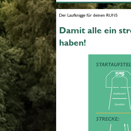
Der Laufknigge für deinen RUN5
Damit alle ein str
haben!