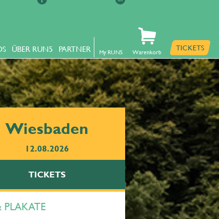
TICKETS
OS
ÜBER RUN5
PARTNER
My RUN5
Warenkorb
Wiesbaden
12.08.2026
TICKETS
& PLAKATE