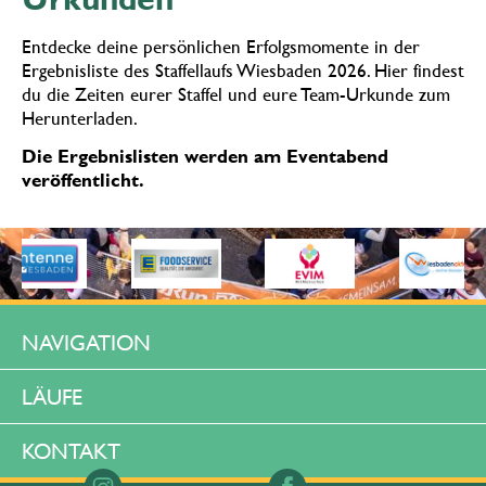
Entdecke deine persönlichen Erfolgsmomente in der
Ergebnisliste des Staffellaufs Wiesbaden 2026. Hier findest
du die Zeiten eurer Staffel und eure Team-Urkunde zum
Herunterladen.
Die Ergebnislisten werden am Eventabend
veröffentlicht.
NAVIGATION
IMPRESSUM
LÄUFE
AGB
HAMBURG
DATENSCHUTZ (WEBSITE)
KONTAKT
LÜBECK
DATENSCHUTZ (VERANSTALTUNG)