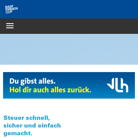
Steuer schnell,
sicher und einfach
gemacht.