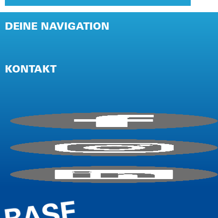
DEINE NAVIGATION
NEWSLETTER
PRESSE
KONTAKT
IMPRESSUM
AGB / TEILNAHMEBEDINGUNGEN
DATENSCHUTZ (EVENT)
DATENSCHUTZ (WEBSITE)
E-Mail:
info@firmencup.de
Telefon: +
49
221 6503670