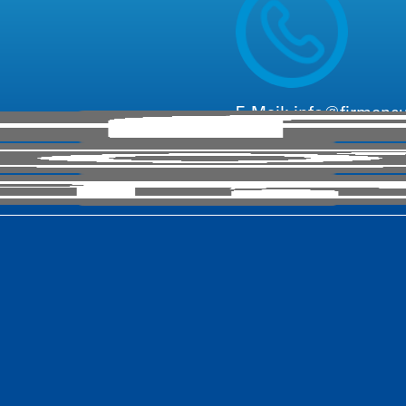
E-Mail:
info@firmenc
Telefon: +
49
221 6503