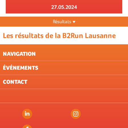
27.05.2024
Résultats
Les résultats de la B2Run Lausanne
NAVIGATION
ÉVÉNEMENTS
NEWSLETTER
CONDITIONS GÉNÉRALES
CONTACT
PROTECTION DES DONNÉES (ÉVÉNEMENTS)
ZUG
IMPRESSUM
LAUSANNE
ST.GALLEN
ZÜRICH
BERN
BASEL