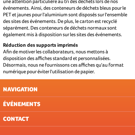
une attention particulière au tri des déchets lors de nos
événements. Ainsi, des conteneurs de déchets bleus pour le
PET et jaunes pour l'aluminium sont disposés sur l'ensemble
des sites des événements. De plus, le carton est recyclé
séparément. Des conteneurs de déchets normaux sont
également mis à disposition sur les sites des événements.
Réduction des supports imprimés
Afin de motiver les collaborateurs, nous mettons à
disposition des affiches standard et personnalisées.
Désormais, nous ne fournissons ces affiches qu'au format
numérique pour éviter l'utilisation de papier.
NAVIGATION
ÉVÉNEMENTS
NEWSLETTER
CONDITIONS GÉNÉRALES
CONTACT
PROTECTION DES DONNÉES (ÉVÉNEMENTS)
ZUG
IMPRESSUM
LAUSANNE
ST.GALLEN