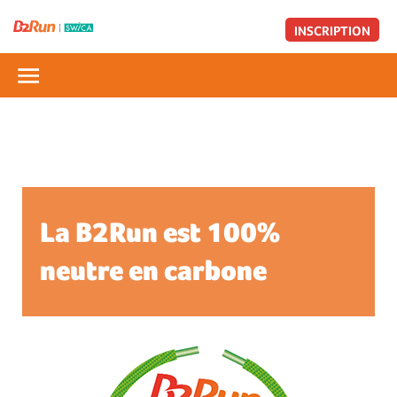
INSCRIPTION
La B2Run est 100%
neutre en carbone