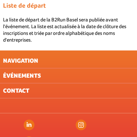
Liste de départ
La liste de départ de la B2Run Basel sera publiée avant
l'événement. La liste est actualisée à la date de clôture des
inscriptions et triée par ordre alphabétique des noms
d'entreprises.
NAVIGATION
ÉVÉNEMENTS
NEWSLETTER
CONDITIONS GÉNÉRALES
CONTACT
PROTECTION DES DONNÉES (ÉVÉNEMENTS)
ZUG
IMPRESSUM
LAUSANNE
ST.GALLEN
ZÜRICH
BERN
BASEL