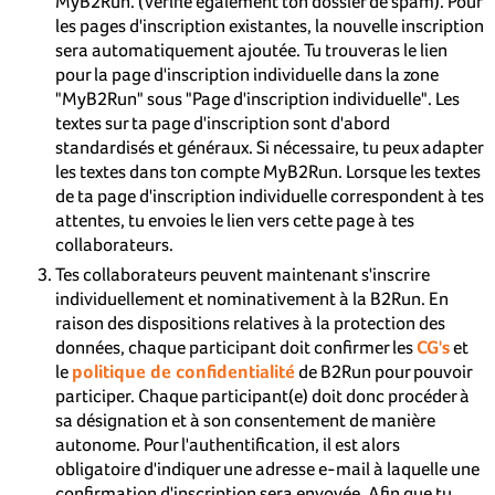
MyB2Run. (Vérifie également ton dossier de spam). Pour
les pages d'inscription existantes, la nouvelle inscription
sera automatiquement ajoutée. Tu trouveras le lien
pour la page d'inscription individuelle dans la zone
"MyB2Run" sous "Page d'inscription individuelle". Les
textes sur ta page d'inscription sont d'abord
standardisés et généraux. Si nécessaire, tu peux adapter
les textes dans ton compte MyB2Run. Lorsque les textes
de ta page d'inscription individuelle correspondent à tes
attentes, tu envoies le lien vers cette page à tes
collaborateurs.
Tes collaborateurs peuvent maintenant s'inscrire
individuellement et nominativement à la B2Run. En
raison des dispositions relatives à la protection des
données, chaque participant doit confirmer les
CG's
et
le
politique de confidentialité
de B2Run pour pouvoir
participer. Chaque participant(e) doit donc procéder à
sa désignation et à son consentement de manière
autonome. Pour l'authentification, il est alors
obligatoire d'indiquer une adresse e-mail à laquelle une
confirmation d'inscription sera envoyée. Afin que tu