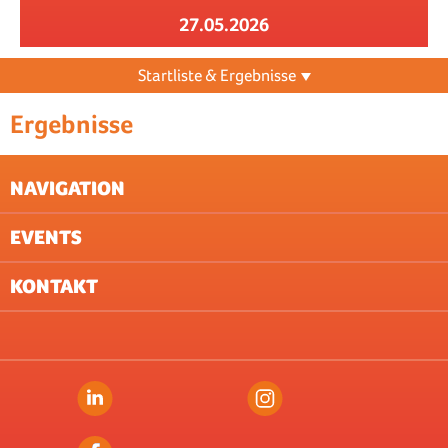
27.05.2026
Startliste & Ergebnisse
Ergebnisse
NAVIGATION
EVENTS
NEWSLETTER
AGB
KONTAKT
DATENSCHUTZ (VERANSTALTUNG)
ZUG
IMPRESSUM
LAUSANNE
ST. GALLEN
ZÜRICH
BERN
BASEL