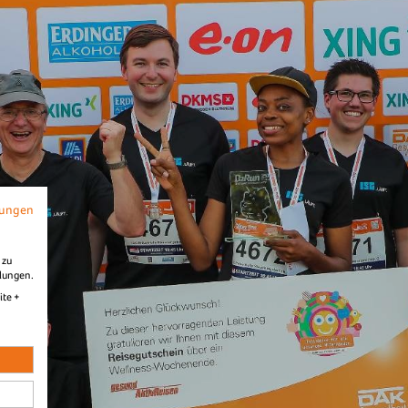
Diashow Ziel
B2Run Stuttgart 2026
mungen
 zu
llungen.
ite +