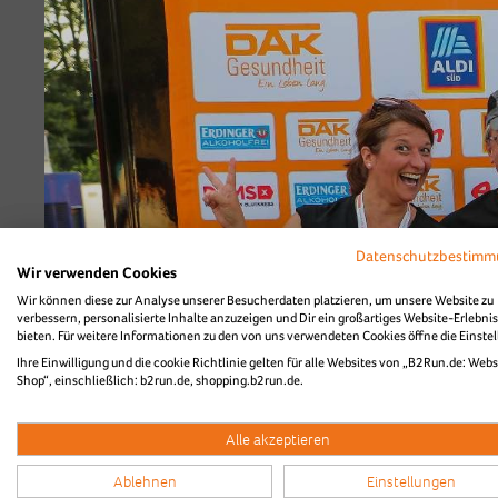
Diashow Village
Highlightvideo vom 
Datenschutzbestim
Wir verwenden Cookies
Wir können diese zur Analyse unserer Besucherdaten platzieren, um unsere Website zu
verbessern, personalisierte Inhalte anzuzeigen und Dir ein großartiges Website-Erlebnis
bieten. Für weitere Informationen zu den von uns verwendeten Cookies öffne die Einste
Ihre Einwilligung und die cookie Richtlinie gelten für alle Websites von „B2Run.de: Webs
Shop“, einschließlich: b2run.de, shopping.b2run.de.
Alle akzeptieren
Ablehnen
Einstellungen