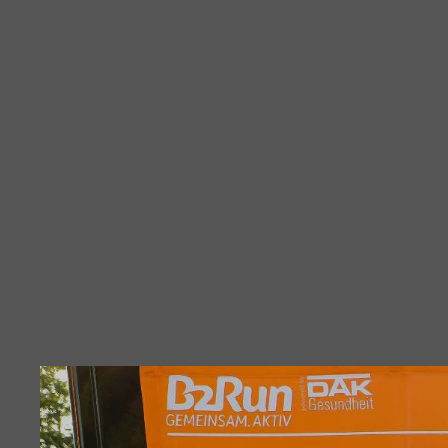
Diashow Start
B2Run Stuttgart 2