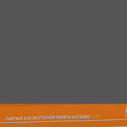
Diashow Teamfo
026
B2Run Stuttgart