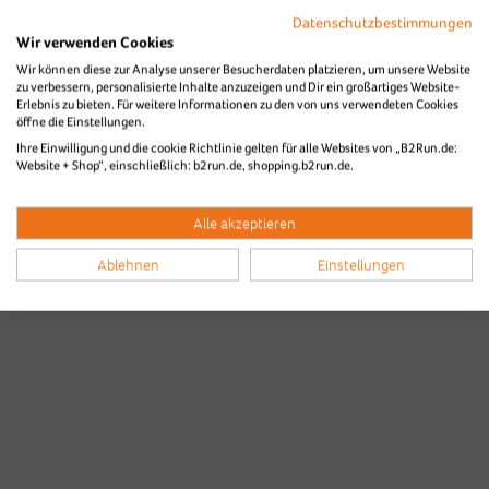
Datenschutzbestimmungen
Wir verwenden Cookies
Wir können diese zur Analyse unserer Besucherdaten platzieren, um unsere Website
zu verbessern, personalisierte Inhalte anzuzeigen und Dir ein großartiges Website-
Die Bilder des B2Run Stuttgart aus
Erlebnis zu bieten. Für weitere Informationen zu den von uns verwendeten Cookies
öffne die Einstellungen.
den Vorjahren
Ihre Einwilligung und die cookie Richtlinie gelten für alle Websites von „B2Run.de:
Website + Shop“, einschließlich: b2run.de, shopping.b2run.de.
Alle akzeptieren
Ablehnen
Einstellungen