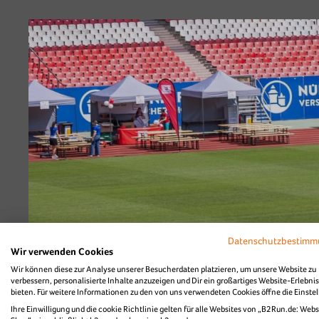
B2Run Nürnberg 2
Diashow Teamfoto
Datenschutzbestim
Wir verwenden Cookies
Wir können diese zur Analyse unserer Besucherdaten platzieren, um unsere Website zu
verbessern, personalisierte Inhalte anzuzeigen und Dir ein großartiges Website-Erlebnis
bieten. Für weitere Informationen zu den von uns verwendeten Cookies öffne die Einste
Ihre Einwilligung und die cookie Richtlinie gelten für alle Websites von „B2Run.de: Webs