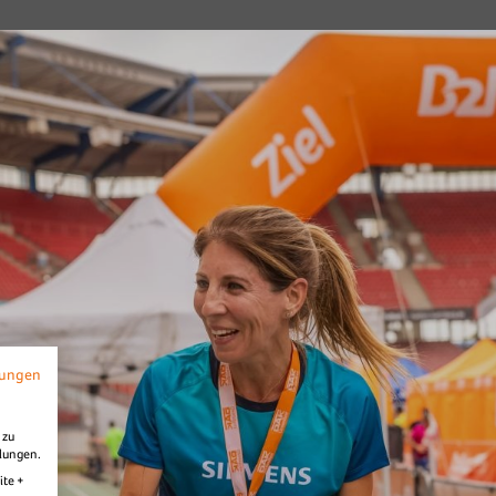
026
B2Run Nürnberg
s
Diashow Village
mungen
 zu
llungen.
ite +