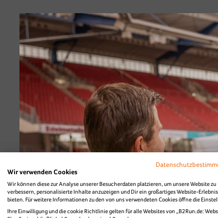
B2Run Nürnberg 2
Diashow Teamfoto
Datenschutzbestim
Wir verwenden Cookies
Wir können diese zur Analyse unserer Besucherdaten platzieren, um unsere Website zu
verbessern, personalisierte Inhalte anzuzeigen und Dir ein großartiges Website-Erlebnis
bieten. Für weitere Informationen zu den von uns verwendeten Cookies öffne die Einste
Ihre Einwilligung und die cookie Richtlinie gelten für alle Websites von „B2Run.de: Webs