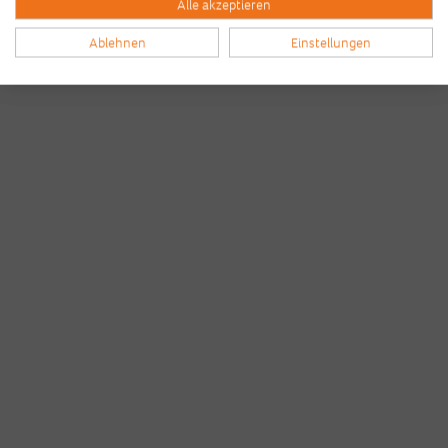
Alle akzeptieren
Ablehnen
Einstellungen
Bilder & Videos vom B2Run Bremen
aus den Vorjahren