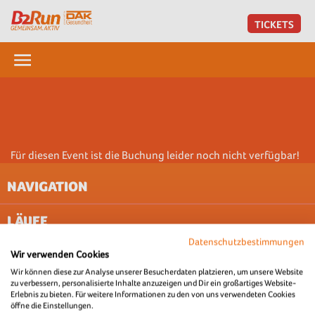
TICKETS
Für diesen Event ist die Buchung leider noch nicht verfügbar!
NAVIGATION
LÄUFE
IMPRESSUM
AGB
Datenschutzbestimmungen
KONTAKT
Wir verwenden Cookies
UNTERNEHMEN
AACHEN
ABOUT & JOBS
Wir können diese zur Analyse unserer Besucherdaten platzieren, um unsere Website
BERLIN
zu verbessern, personalisierte Inhalte anzuzeigen und Dir ein großartiges Website-
#GEMEINSAMAKTIV
FAQ
BREMEN
Erlebnis zu bieten. Für weitere Informationen zu den von uns verwendeten Cookies
DATENSCHUTZ (WEBSITE)
öffne die Einstellungen.
DILLINGEN/SAAR