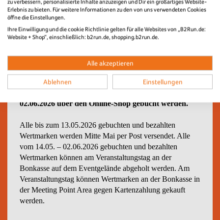
zu verbessern, personalisierte Inhalte anzuzeigen und Dir ein großartiges Website-
Erlebnis zu bieten. Für weitere Informationen zu den von uns verwendeten Cookies
öffne die Einstellungen.
Ihre Einwilligung und die cookie Richtlinie gelten für alle Websites von „B2Run.de:
Website + Shop“, einschließlich: b2run.de, shopping.b2run.de.
Alle akzeptieren
An den öffentlichen Essens-/Getränkeständen auf dem
Eventareal kann mit Wertmarken, bar oder mit Karte
Ablehnen
Einstellungen
bezahlt werden.
Wertmarken können bis zum
02.06.2026 über den Online-Shop gebucht werden.
Alle bis zum 13.05.2026 gebuchten und bezahlten
Wertmarken werden Mitte Mai per Post versendet. Alle
vom 14.05. – 02.06.2026 gebuchten und bezahlten
Wertmarken können am Veranstaltungstag an der
Bonkasse auf dem Eventgelände abgeholt werden. Am
Veranstaltungstag können Wertmarken an der Bonkasse in
der Meeting Point Area gegen Kartenzahlung gekauft
werden.