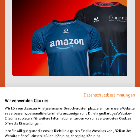
Datenschutzbestimmungen
Individuelle
Wir verwenden Cookies
Wir können diese zur Analyse unserer Besucherdaten platzieren, um unsere Website
Firmenlaufshirts von
zu verbessern, personalisierte Inhalte anzuzeigen und Dir ein großartiges Website-
Erlebnis zu bieten. Für weitere Informationen zu den von uns verwendeten Cookies
ARTIVA SPORTS
öffne die Einstellungen.
Ihre Einwilligung und die cookie Richtlinie gelten für alle Websites von „B2Run.de:
Website + Shop“, einschließlich: b2run.de, shopping.b2run.de.