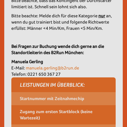
Bitte beachte, dass das Kontingent der Durchstarter
limitiert ist. Schnell sein lohnt sich also.
Bitte beachte: Melde dich für diese Kategorie
nur
an,
wenn du gut trainiert bist und folgende Richtwerte
erfüllst: Männer <4 Min/Km, Frauen <5 Min/Km.
Bei Fragen zur Buchung wende dich gerne an die
Standortleiterin des B2Run München:
Manuela Gerling
E-Mail:
manuela.gerling@b2run.de
Telefon: 0221 650 367 27
LEISTUNGEN IM ÜBERBLICK:
Startnummer mit Zeitnahmechip
Zugang zum ersten Startblock (keine
Wartezeit)