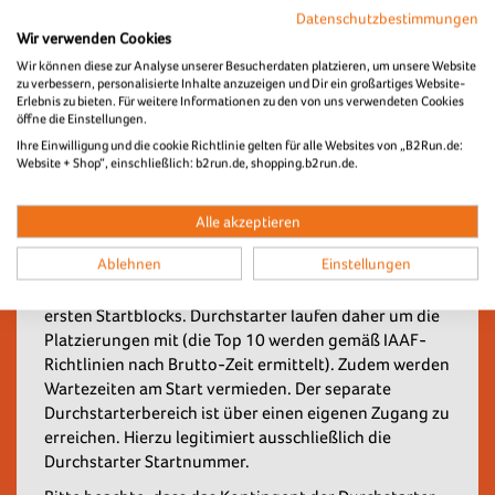
der
Versand der Startnummern über unseren Partner
Datenschutzbestimmungen
UPS bis zum Anmeldeschluss im Onlineshop dazu
Wir verwenden Cookies
gebucht werden.
Wir können diese zur Analyse unserer Besucherdaten platzieren, um unsere Website
zu verbessern, personalisierte Inhalte anzuzeigen und Dir ein großartiges Website-
Erlebnis zu bieten. Für weitere Informationen zu den von uns verwendeten Cookies
öffne die Einstellungen.
Ihre Einwilligung und die cookie Richtlinie gelten für alle Websites von „B2Run.de:
Website + Shop“, einschließlich: b2run.de, shopping.b2run.de.
Aus dem ersten Startblock
um die Platzierungen in
den B2Run Wertungskategorien mitlaufen.
Alle akzeptieren
Für alle
ambitionierten und schnellen Läufer/-
Ablehnen
Einstellungen
innen
gibt es die Durchstarter Tickets. Diese
ermöglichen den Start aus den vordersten Reihen des
ersten Startblocks. Durchstarter laufen daher um die
Platzierungen mit (die Top 10 werden gemäß IAAF-
Richtlinien nach Brutto-Zeit ermittelt). Zudem werden
Wartezeiten am Start vermieden. Der separate
Durchstarterbereich ist über einen eigenen Zugang zu
erreichen. Hierzu legitimiert ausschließlich die
Durchstarter Startnummer.