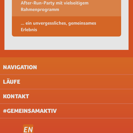
After-Run-Party mit vielseitigem
Rahmenprogramm
... ein unvergessliches, gemeinsames
Erlebnis
NAVIGATION
LÄUFE
IMPRESSUM
AGB
KONTAKT
UNTERNEHMEN
AACHEN
ABOUT & JOBS
BERLIN
#GEMEINSAMAKTIV
FAQ
BREMEN
DATENSCHUTZ (WEBSITE)
DILLINGEN/SAAR
DATENSCHUTZ (VERANSTALTUNG)
DORTMUND
PRESSE
DÜSSELDORF