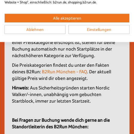
Website + Shop“, einschließlich: b2run.de, shopping.b2run.de.
Beim B2Run erlebt jede/-r ein tolles Teamevent mit
einem unvergesslichen Zieleinlauf und stärkt dabei
Alle akzeptieren
Teamgeist und Gesundheit.
Schnell sein lohnt sich – Wir bieten drei
Ablehnen
Einstellungen
Buchungstarife bei B2Run an. Sobald das Kontingent
einer Preiskategorie erschöpft ist, stehen für deine
Buchung automatisch nur noch Startplätze in der
nächsthöheren Kategorie zur Verfügung.
Die Preiskategorien findest du unter den Fakten
deines B2Run:
B2Run München - FAQ
. Der aktuell
gültige Preis wird dir oben angezeigt.
Hinweis:
Aus Sicherheitsgründen starten Nordic
Walker/-innen, unabhängig vom gebuchten
Startblock, immer zur letzten Startzeit.
Bei Fragen zur Buchung wende dich gerne an die
Standortleiterin des B2Run München: