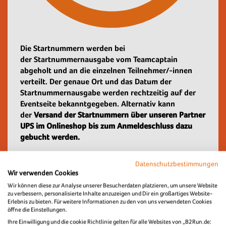
Die Startnummern werden bei
der Startnummernausgabe vom Teamcaptain
abgeholt und an die einzelnen Teilnehmer/-innen
verteilt. Der genaue Ort und das Datum der
Startnummernausgabe werden rechtzeitig auf der
Eventseite bekanntgegeben. Alternativ kann
der
Versand der Startnummern über unseren Partner
UPS im Onlineshop bis zum Anmeldeschluss dazu
gebucht werden.
Datenschutzbestimmungen
Wir verwenden Cookies
Wir können diese zur Analyse unserer Besucherdaten platzieren, um unsere Website
zu verbessern, personalisierte Inhalte anzuzeigen und Dir ein großartiges Website-
Erlebnis zu bieten. Für weitere Informationen zu den von uns verwendeten Cookies
Gemeinsam Laufen verbindet - Egal ob als Läufer/-in,
öffne die Einstellungen.
Walker
/-in
oder Nordic Walker
/-in
.
Ihre Einwilligung und die cookie Richtlinie gelten für alle Websites von „B2Run.de: