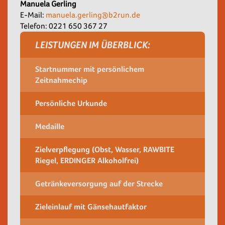
Manuela Gerling
E-Mail:
manuela.gerling@b2run.de
Telefon: 0221 650 367 27
LEISTUNGEN IM ÜBERBLICK:
Startnummer mit persönlichem
Zeitnahmechip
Persönliche Urkunde
Medaille
Zielverpflegung (Obst, Wasser, RAWBITE
Riegel, ERDINGER Alkoholfrei)
Getränkeversorgung auf der Strecke
Zieleinlauf mit Gänsehautfaktor