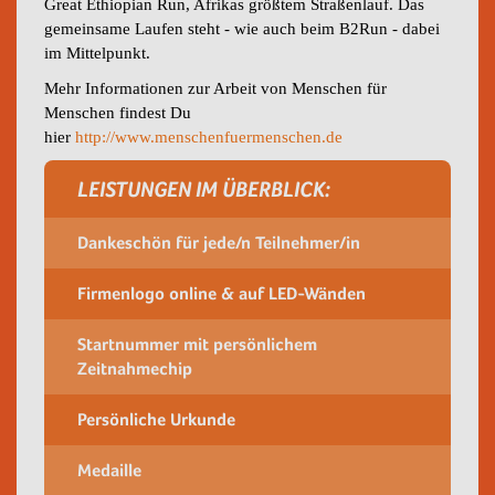
Great Ethiopian Run, Afrikas größtem Straßenlauf. Das
gemeinsame Laufen steht - wie auch beim B2Run - dabei
im Mittelpunkt.
Mehr Informationen zur Arbeit von Menschen für
Menschen findest Du
hier
http://www.menschenfuermenschen.de
LEISTUNGEN IM ÜBERBLICK:
Dankeschön für jede/n Teilnehmer/in
Firmenlogo online & auf LED-Wänden
Startnummer mit persönlichem
Zeitnahmechip
Persönliche Urkunde
Medaille