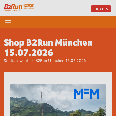
TICKETS
Shop B2Run München
15.07.2026
Stadtauswahl
B2Run München 15.07.2026