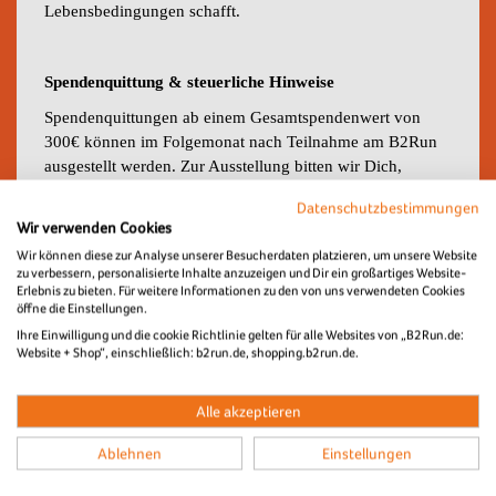
Lebensbedingungen schafft.
Spendenquittung & steuerliche Hinweise
Spendenquittungen ab einem Gesamtspendenwert von
300€ können im Folgemonat nach Teilnahme am B2Run
ausgestellt werden. Zur Ausstellung bitten wir Dich,
Kontakt zu
Menschen für Menschen
unter
Datenschutzbestimmungen
spenden@menschenfuermenschen.org aufzunehmen.
Wir verwenden Cookies
Unterhalb des Wertes von 300 € reicht den
Wir können diese zur Analyse unserer Besucherdaten platzieren, um unsere Website
Finanzbehörden zu steuerlichen Zwecken der
zu verbessern, personalisierte Inhalte anzuzeigen und Dir ein großartiges Website-
Nachweispflicht der Kontoauszug aus.
Erlebnis zu bieten. Für weitere Informationen zu den von uns verwendeten Cookies
öffne die Einstellungen.
Ihre Einwilligung und die cookie Richtlinie gelten für alle Websites von „B2Run.de:
Website + Shop“, einschließlich: b2run.de, shopping.b2run.de.
Exklusiv für Charity Starter
Als Charity-Starter unterstützt du die Stiftung Menschen
Alle akzeptieren
für Menschen bei der Wasserversorgung der Menschen in
Boreda, Äthiopien.
Ablehnen
Einstellungen
Zum Dank wird Euer Firmenlogo bei deinem B2Run auf