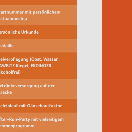
tartnummer mit persönlichem
eitnahmechip
ersönliche Urkunde
edaille
ielverpflegung (Obst, Wasser,
AWBITE Riegel, ERDINGER
lkoholfrei)
etränkeversorgung auf der
trecke
ieleinlauf mit Gänsehautfaktor
fter-Run-Party mit vielseitigem
ahmenprogramm