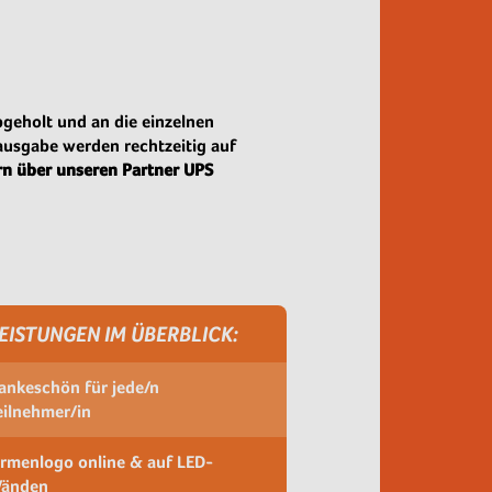
eholt und an die einzelnen
ausgabe werden rechtzeitig auf
rn über unseren Partner UPS
EISTUNGEN IM ÜBERBLICK:
ankeschön für jede/n
eilnehmer/in
irmenlogo online & auf LED-
änden