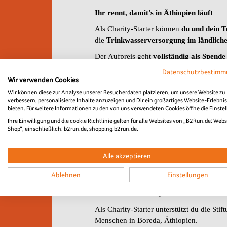
Ihr rennt, damit’s in Äthiopien läuft
Als Charity-Starter können
du und dein 
die
Trinkwasserversorgung im ländliche
Der Aufpreis geht
vollständig als Spende
gemeinsam mit den Dorfgemeinschaften im
Datenschutzbestim
als Basis für gesündere und bessere Lebe
Wir verwenden Cookies
Wir können diese zur Analyse unserer Besucherdaten platzieren, um unsere Website zu
verbessern, personalisierte Inhalte anzuzeigen und Dir ein großartiges Website-Erlebnis
bieten. Für weitere Informationen zu den von uns verwendeten Cookies öffne die Einste
Spendenquittung & steuerliche Hinweis
Ihre Einwilligung und die cookie Richtlinie gelten für alle Websites von „B2Run.de: Webs
Spendenquittungen ab einem Gesamtspe
Shop“, einschließlich: b2run.de, shopping.b2run.de.
am B2Run ausgestellt werden. Zur Ausste
Menschen
unter spenden@menschenfuerm
Alle akzeptieren
€ reicht den Finanzbehörden zu steuerli
Ablehnen
Einstellungen
Exklusiv für Charity Starter
Als Charity-Starter unterstützt du die S
Menschen in Boreda, Äthiopien.