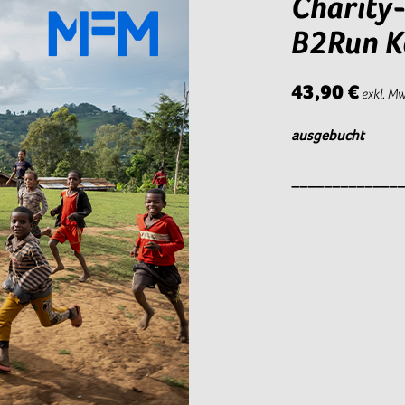
Charity
B2Run K
43,90 €
exkl. Mw
ausgebucht
_____________