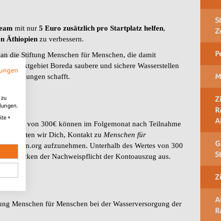
S
Team
mit nur
5 Euro zusätzlich pro Startplatz helfen
,
Z
n Äthiopien
zu verbessern.
P
an die Stiftung Menschen für Menschen, die damit
 Projektgebiet Boreda saubere und sichere Wasserstellen
mungen
M
nsbedingungen schafft.
 zu
Z
llungen.
e
R
ite +
A
ndenwert von 300€ können im Folgemonat nach Teilnahme
llung bitten wir Dich, Kontakt zu
Menschen für
G
enschen.org aufzunehmen. Unterhalb des Wertes von 300
S
chen Zwecken der Nachweispflicht der Kontoauszug aus.
Z
A
tiftung Menschen für Menschen bei der Wasserversorgung der
R