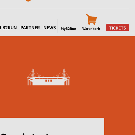
R B2RUN
PARTNER
NEWS
TICKETS
MyB2Run
Warenkorb