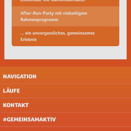
After-Run-Party mit vielseitigem
Rahmenprogramm
... ein unvergessliches, gemeinsames
Erlebnis
NAVIGATION
LÄUFE
IMPRESSUM
AGB
KONTAKT
UNTERNEHMEN
AACHEN
ABOUT & JOBS
BERLIN
#GEMEINSAMAKTIV
FAQ
BREMEN
DATENSCHUTZ (WEBSITE)
DILLINGEN/SAAR