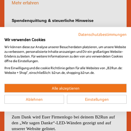
Mehr erfahren
Spendenquittung & steuerliche Hinweise
Spendenquittungen ab einem Gesamtspendenwert von
Datenschutzbestimmungen
300€ können im Folgemonat nach Teilnahme am B2Run
Wir verwenden Cookies
ausgestellt werden. Zur Ausstellung bitten wir Dich,
Kontakt zu
Menschen für Menschen
unter
Wir können diese zur Analyse unserer Besucherdaten platzieren, um unsere Website
zu verbessern, personalisierte Inhalte anzuzeigen und Dir ein großartiges Website-
spenden@menschenfuermenschen.org aufzunehmen.
Erlebnis zu bieten. Für weitere Informationen zu den von uns verwendeten Cookies
Unterhalb des Wertes von 300 € reicht den
öffne die Einstellungen.
Finanzbehörden zu steuerlichen Zwecken der
Ihre Einwilligung und die cookie Richtlinie gelten für alle Websites von „B2Run.de:
Nachweispflicht der Kontoauszug aus.
Website + Shop“, einschließlich: b2run.de, shopping.b2run.de.
Exklusiv für Charity Starter
Alle akzeptieren
Als Charity-Starter unterstützt du die Stiftung Menschen
Ablehnen
Einstellungen
für Menschen bei der Wasserversorgung der Menschen in
Boreda, Äthiopien.
Zum Dank wird Euer Firmenlogo bei deinem B2Run auf
den „Wir sagen Danke“-LED-Wänden gezeigt und auf
unserer Website gelistet.