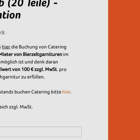
 (20 Teile) -
ation
wSt.
s
hier
die Buchung von Catering
 Mieter von Bierzeltgarnituren
im
 möglich ist und denk daran
lwert von 100 € zzgl. MwSt
. pro
hgarnitur zu erfüllen.
stands buchen Catering bitte
hier
.
sich zzgl. MwSt.