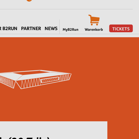
R B2RUN
PARTNER
NEWS
TICKETS
MyB2Run
Warenkorb