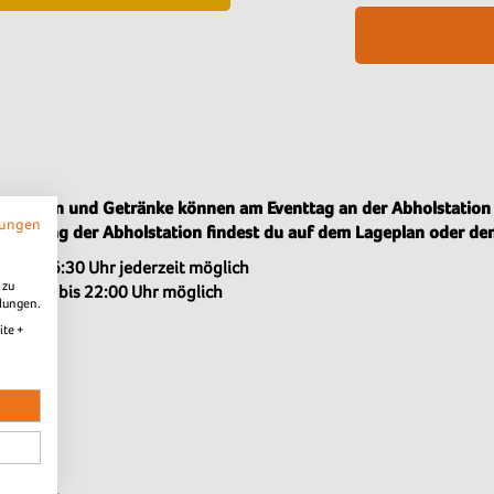
en Speisen und Getränke können am Eventtag an der Abholstati
mungen
onierung der Abholstation findest du auf dem Lageplan oder den
g ab 16:30 Uhr jederzeit möglich
 zu
ckgabe bis 22:00 Uhr möglich
llungen.
ite +
2026