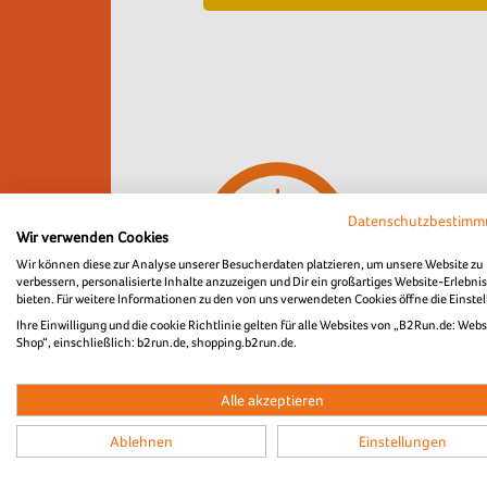
Die bestellt
Datenschutzbestim
genaue Positi
Wir verwenden Cookies
Abholun
Wir können diese zur Analyse unserer Besucherdaten platzieren, um unsere Website zu
verbessern, personalisierte Inhalte anzuzeigen und Dir ein großartiges Website-Erlebnis
Pfandrü
bieten. Für weitere Informationen zu den von uns verwendeten Cookies öffne die Einste
Ihre Einwilligung und die cookie Richtlinie gelten für alle Websites von „B2Run.de: Webs
Shop“, einschließlich: b2run.de, shopping.b2run.de.
Alle akzeptieren
Details zur Bestellung:
Ablehnen
Einstellungen
Bestellschluss: Dienstag, 23. Juni 