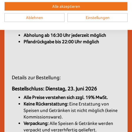
Eventtag an der Abholstation entgegengenommen
Alle akzeptieren
werden. Die genaue Positionierung der Abholstation
Ablehnen
Einstellungen
findest du auf dem Lageplan oder den
Hinweisschildern vor Ort.
Abholung ab 16:30 Uhr jederzeit möglich
Pfandrückgabe bis 22:00 Uhr möglich
Details zur Bestellung:
Bestellschluss: Dienstag, 23. Juni 2026
Alle Preise verstehen sich zzgl. 19% MwSt.
Keine Rückerstattung:
Eine Erstattung von
Speisen und Getränken ist nicht möglich (keine
Kommissionsware).
Verpackung:
Alle Speisen & Getränke werden
verpackt und verzerhfertig geliefert.