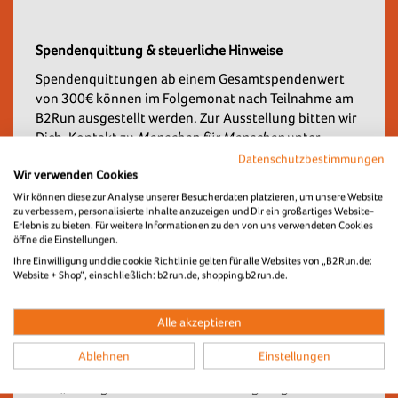
Spendenquittung & steuerliche Hinweise
Spendenquittungen ab einem Gesamtspendenwert
von 300€ können im Folgemonat nach Teilnahme am
B2Run ausgestellt werden. Zur Ausstellung bitten wir
Dich, Kontakt zu
Menschen für Menschen
unter
spenden@menschenfuermenschen.org
Datenschutzbestimmungen
Wir verwenden Cookies
aufzunehmen. Unterhalb des Wertes von 300 € reicht
den Finanzbehörden zu steuerlichen Zwecken der
Wir können diese zur Analyse unserer Besucherdaten platzieren, um unsere Website
zu verbessern, personalisierte Inhalte anzuzeigen und Dir ein großartiges Website-
Nachweispflicht der Kontoauszug aus.
Erlebnis zu bieten. Für weitere Informationen zu den von uns verwendeten Cookies
öffne die Einstellungen.
Ihre Einwilligung und die cookie Richtlinie gelten für alle Websites von „B2Run.de:
Exklusiv für Charity Starter
Website + Shop“, einschließlich: b2run.de, shopping.b2run.de.
Als Charity-Starter unterstützt du die Stiftung Menschen
für Menschen bei der Wasserversorgung der Menschen in
Alle akzeptieren
Boreda, Äthiopien.
Ablehnen
Einstellungen
Zum Dank wird Euer Firmenlogo bei deinem B2Run auf
den „Wir sagen Danke“-LED-Wänden gezeigt und auf