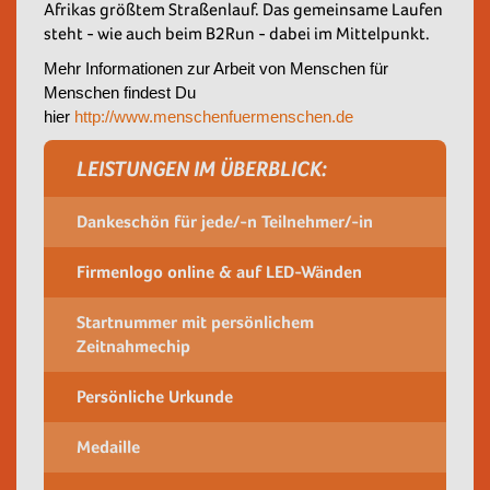
Afrikas größtem Straßenlauf. Das gemeinsame Laufen
steht - wie auch beim B2Run - dabei im Mittelpunkt.
Mehr Informationen zur Arbeit von Menschen für
Menschen findest Du
hier
http://www.menschenfuermenschen.de
LEISTUNGEN IM ÜBERBLICK:
Dankeschön für jede/-n Teilnehmer/-in
Firmenlogo online & auf LED-Wänden
Startnummer mit persönlichem
Zeitnahmechip
Persönliche Urkunde
Medaille