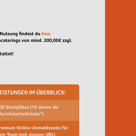
 Nutzung findest du
hier
.
mcaterings von mind. 200,00€ zzgl.
tattet!
EISTUNGEN IM ÜBERBLICK:
00 Startplätze (10 davon als
Durchstartertickets“)
remium Online-Anmeldeseite für
ein Team (mit eigener URL)