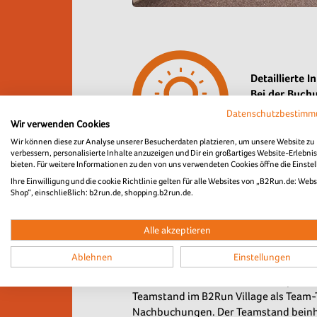
Detaillierte
Bei der Buchu
MwSt. verpfl
Datenschutzbestim
Wir verwenden Cookies
Das Mitbringe
Wir können diese zur Analyse unserer Besucherdaten platzieren, um unsere Website zu
verbessern, personalisierte Inhalte anzuzeigen und Dir ein großartiges Website-Erlebnis
bieten. Für weitere Informationen zu den von uns verwendeten Cookies öffne die Einste
Ihre Einwilligung und die cookie Richtlinie gelten für alle Websites von „B2Run.de: Webs
Shop“, einschließlich: b2run.de, shopping.b2run.de.
Mit dem Premiumteam-Paket Gold profi
Die B2Run Premiumteam-Pakete beinhal
Alle akzeptieren
Ablehnen
Einstellungen
Das Premiumteam-Paket Gold ist ideal
Du erhältst neben den 100 Startplätze
Teamstand im B2Run Village als Team-T
Nachbuchungen. Der Teamstand beinha