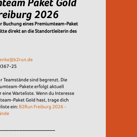
team Paket Gold
reiburg 2026
der Buchung eines Premiumteam-Paket
tte direkt an die Standortleiterin des
enke@b2run.de
50367-25
ür Teamstände sind begrenzt. Die
umteam-Pakete erfolgt aktuell
r eine Warteliste. Wenn du Interesse
eam-Paket Gold hast, trage dich
liste ein:
B2Run Freiburg 2026 -
tände
_____________________