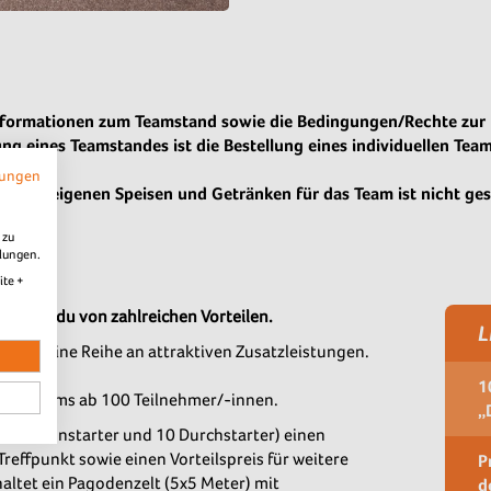
 Informationen zum Teamstand sowie die Bedingungen/Rechte zur
ng eines Teamstandes ist die Bestellung eines individuellen Tea
ichtend.
mungen
n von eigenen Speisen und Getränken für das Team ist nicht ges
 zu
llungen.
ite +
tierst du von zahlreichen Vorteilen.
L
ten eine Reihe an attraktiven Zusatzleistungen.
1
 für Teams ab 100 Teilnehmer/-innen.
„
n (90 Funstarter und 10 Durchstarter) einen
reffpunkt sowie einen Vorteilspreis für weitere
P
ltet ein Pagodenzelt (5x5 Meter) mit
d