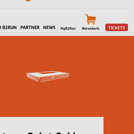
R B2RUN
PARTNER
NEWS
TICKETS
MyB2Run
Warenkorb