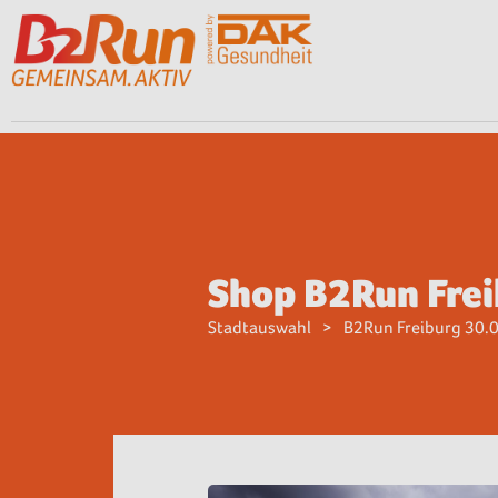
Shop B2Run Fre
Stadtauswahl
B2Run Freiburg 30.